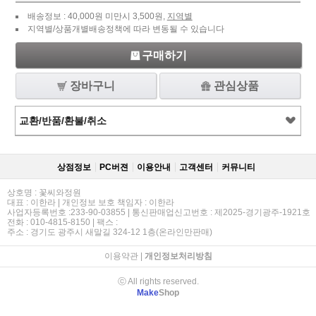
배송정보 : 40,000원 미만시 3,500원,
지역별
지역별/상품개별배송정책에 따라 변동될 수 있습니다
구매하기
장바구니
관심상품
교환/반품/환불/취소
상점정보
PC버젼
이용안내
고객센터
커뮤니티
상호명 : 꽃씨와정원
대표 : 이한라 | 개인정보 보호 책임자 : 이한라
사업자등록번호 :233-90-03855 | 통신판매업신고번호 : 제2025-경기광주-1921호
전화 : 010-4815-8150 | 팩스 :
주소 : 경기도 광주시 새말길 324-12 1층(온라인만판매)
이용약관
|
개인정보처리방침
ⓒ All rights reserved.
Make
Shop