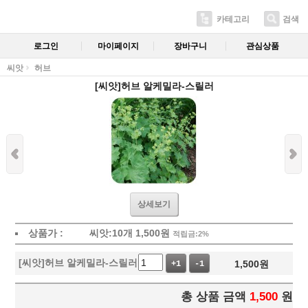
카테고리
검색
로그인
마이페이지
장바구니
관심상품
씨앗
허브
[씨앗]허브 알케밀라-스릴러
상세보기
상품가 :
씨앗:10개
1,500
원
적립금:2%
[씨앗]허브 알케밀라-스릴러
1,500
원
+1
-1
총 상품 금액
1,500
원