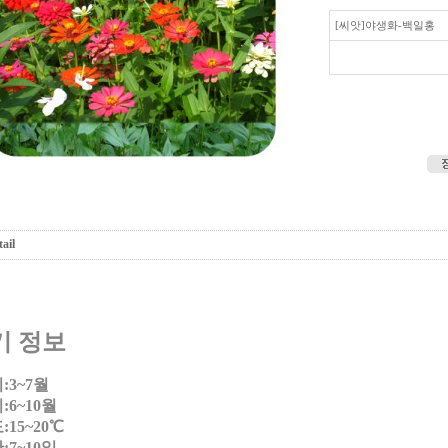
[씨앗]야생화-백일홍
ail
기 정보
:3~7월
6~10월
15~20℃
7~10일