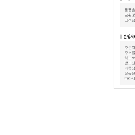
물품을
교환및
고객님
주문자
주소를
하므로
받으신
파종상
잘못된
따라서