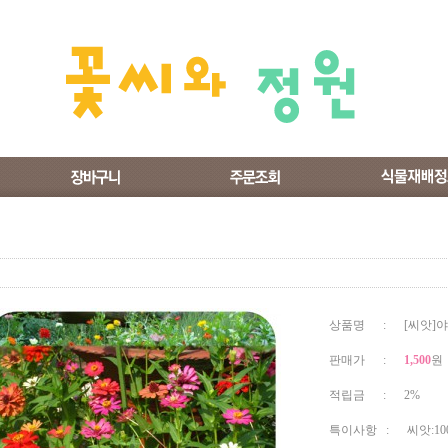
상품명 : [씨앗]야
판매가 :
1,500
원
적립금 : 2%
특이사항 : 씨앗:10