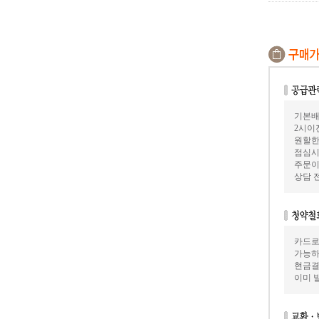
기본배
2시이
원할한
점심시
주문이
상담 
카드로
가능하
현금결
이미 