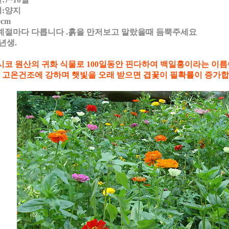
:양지
0cm
계절마다 다릅니다 .흙을 만저보고 말랐을때 듬뿍주세요
년생.
시코 원산의 귀화 식물로 100일동안 핀다하여 백일홍이라는 이
온건조에 강하며 햇빛을 오래 받으면 겹꽃이 필확률이 증가