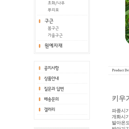
Product Det
키우
파종시기
개화시기:
발아온도:
발아기간: