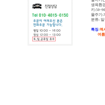
생육환경
키:50~9
물주기:
분류: 일
특징
:
멕
여름 고