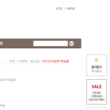
씨앗
>
야생종
>
일년생
>
[씨앗]야생화-백일홍
생화-백일홍
00립