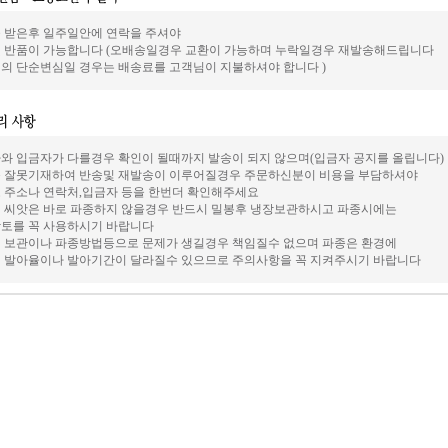
 받은후 일주일안에 연락을 주셔야
 반품이 가능합니다 (오배송일경우 교환이 가능하며 누락일경우 재발송해드립니다
의 단순변심일 경우는 배송료를 고객님이 지불하셔야 합니다 )
와 입금자가 다를경우 확인이 될때까지 발송이 되지 않으며(입금자 공지를 올립니다)
 잘못기재하여 반송및 재발송이 이루어질경우 주문하신분이 비용을 부담하셔야
 주소나 연락처,입금자 등을 한번더 확인해주세요
 씨앗은 바로 파종하지 않을경우 반드시 밀봉후 냉장보관하시고 파종시에는
토를 꼭 사용하시기 바랍니다
 보관이나 파종방법등으로 문제가 생길경우 책임질수 없으며 파종은 환경에
 발아율이나 발아기간이 달라질수 있으므로 주의사항을 꼭 지켜주시기 바랍니다