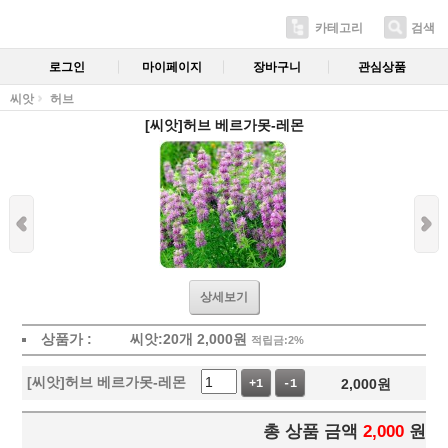
카테고리
검색
로그인
마이페이지
장바구니
관심상품
씨앗
허브
[씨앗]허브 베르가못-레몬
상세보기
상품가 :
씨앗:20개
2,000
원
적립금:2%
[씨앗]허브 베르가못-레몬
2,000
원
+1
-1
총 상품 금액
2,000
원