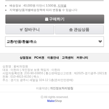
배송정보 : 40,000원 미만시 3,500원,
지역별
지역별/상품개별배송정책에 따라 변동될 수 있습니다
구매하기
장바구니
관심상품
교환/반품/환불/취소
상점정보
PC버젼
이용안내
고객센터
커뮤니티
상호명 : 꽃씨와정원
대표 : 이한라 | 개인정보 보호 책임자 : 이한라
사업자등록번호 :233-90-03855 | 통신판매업신고번호 : 제2025-경기광주-1921호
전화 : 010-4815-8150 | 팩스 :
주소 : 경기도 광주시 새말길 324-12 1층(온라인만판매)
이용약관
|
개인정보처리방침
ⓒ All rights reserved.
Make
Shop