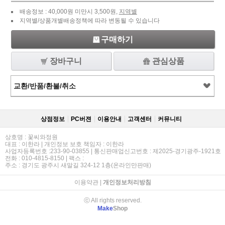
배송정보 : 40,000원 미만시 3,500원,
지역별
지역별/상품개별배송정책에 따라 변동될 수 있습니다
구매하기
장바구니
관심상품
교환/반품/환불/취소
상점정보
PC버젼
이용안내
고객센터
커뮤니티
상호명 : 꽃씨와정원
대표 : 이한라 | 개인정보 보호 책임자 : 이한라
사업자등록번호 :233-90-03855 | 통신판매업신고번호 : 제2025-경기광주-1921호
전화 : 010-4815-8150 | 팩스 :
주소 : 경기도 광주시 새말길 324-12 1층(온라인만판매)
이용약관
|
개인정보처리방침
ⓒ All rights reserved.
Make
Shop