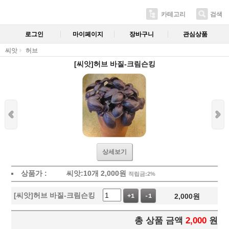
카테고리
검색
로그인
마이페이지
장바구니
관심상품
씨앗
허브
[씨앗]허브 바질-크림슨킹
상세보기
상품가 :
씨앗:10개
2,000
원
적립금:2%
[씨앗]허브 바질-크림슨킹
2,000
원
+1
-1
총 상품 금액
2,000
원