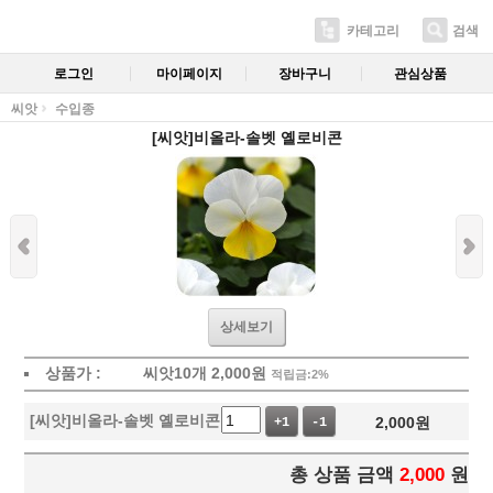
카테고리
검색
로그인
마이페이지
장바구니
관심상품
씨앗
수입종
[씨앗]비올라-솔벳 옐로비콘
상세보기
상품가 :
씨앗10개
2,000
원
적립금:2%
[씨앗]비올라-솔벳 옐로비콘
2,000
원
+1
-1
총 상품 금액
2,000
원