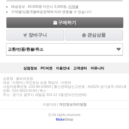
배송정보 : 40,000원 미만시 3,500원,
지역별
지역별/상품개별배송정책에 따라 변동될 수 있습니다
구매하기
장바구니
관심상품
교환/반품/환불/취소
상점정보
PC버젼
이용안내
고객센터
커뮤니티
상호명 : 꽃씨와정원
대표 : 이한라 | 개인정보 보호 책임자 : 이한라
사업자등록번호 :233-90-03855 | 통신판매업신고번호 : 제2025-경기광주-1921호
전화 : 010-4815-8150 | 팩스 :
주소 : 경기도 광주시 새말길 324-12 1층(온라인만판매)
이용약관
|
개인정보처리방침
ⓒ All rights reserved.
Make
Shop