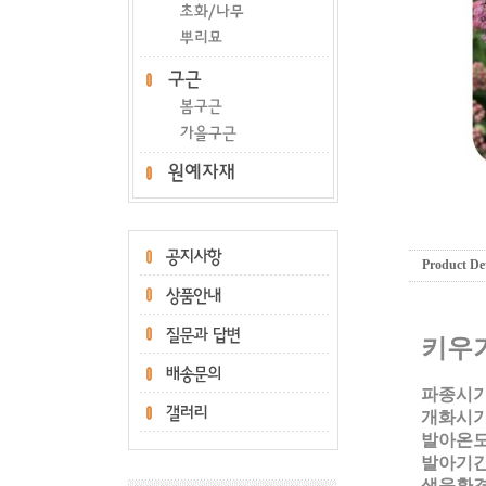
Product Det
키우
파종시기
개화시기:
발아온도:
발아기간:
생육환경