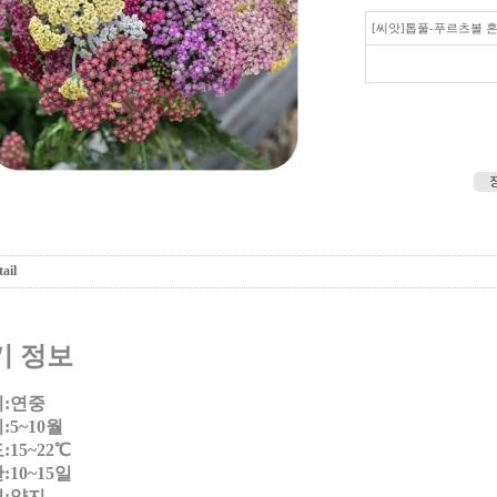
[씨앗]톱풀-푸르츠볼 
ail
기 정보
:연중
5~10월
15~22℃
10~15일
:양지