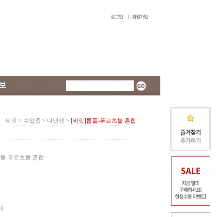
씨앗
>
수입종
>
다년생
>
[씨앗]톱풀-푸르츠볼 혼합
풀-푸르츠볼 혼합
개