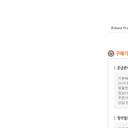
Related Pr
기본배
2시이
원할한
점심시
주문이
상담 