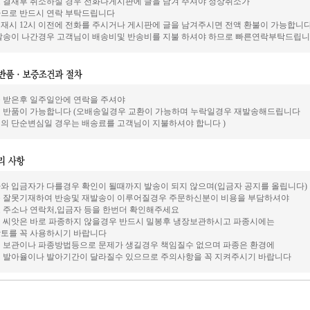
 결재후 취소하실 경우 전화나게시판에 글을 남겨 주셔야 정상취소가
므로 반드시 연락 부탁드립니다
재시 12시 이전에 전화를 주시거나 게시판에 글을 남겨주시면 전액 환불이 가능합니
발송이 나간경우 고객님이 배송비및 반송비를 지불 하셔야 하므로 빠른연락부탁드립니
 받은후 일주일안에 연락을 주셔야
 반품이 가능합니다 (오배송일경우 교환이 가능하며 누락일경우 재발송해드립니다
의 단순변심일 경우는 배송료를 고객님이 지불하셔야 합니다 )
와 입금자가 다를경우 확인이 될때까지 발송이 되지 않으며(입금자 공지를 올립니다)
 잘못기재하여 반송및 재발송이 이루어질경우 주문하신분이 비용을 부담하셔야
 주소나 연락처,입금자 등을 한번더 확인해주세요
 씨앗은 바로 파종하지 않을경우 반드시 밀봉후 냉장보관하시고 파종시에는
토를 꼭 사용하시기 바랍니다
 보관이나 파종방법등으로 문제가 생길경우 책임질수 없으며 파종은 환경에
 발아율이나 발아기간이 달라질수 있으므로 주의사항을 꼭 지켜주시기 바랍니다