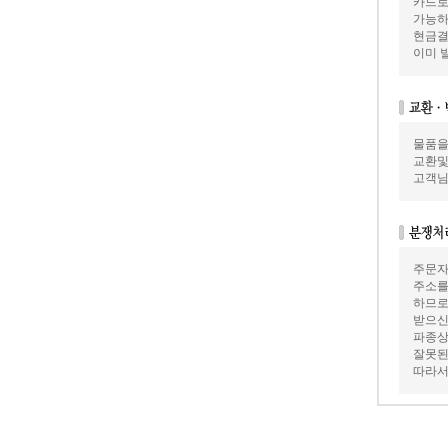
카드로
가능하
현금결
이미 
물품을
교환및
고객님
주문자
주소를
하므로
받으신
파종상
잘못된
따라서