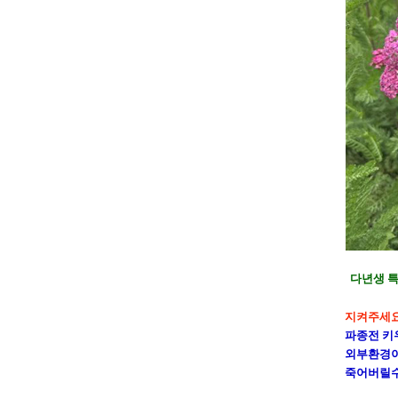
다년생 특
지켜주세요!
파종전 키
외부환경이
죽어버릴수