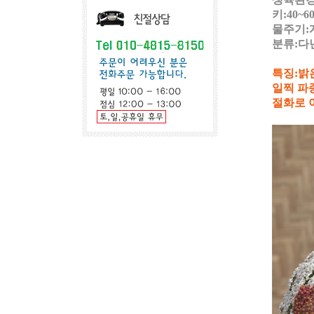
키:40~6
물주기:
분류:다
특징:밝
일찍 파
절화로 