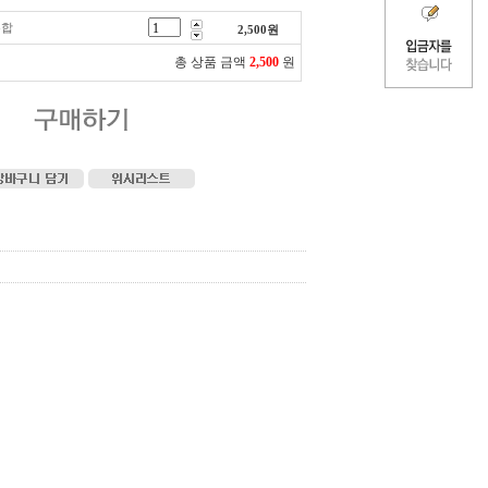
혼합
2,500
원
총 상품 금액
2,500
원