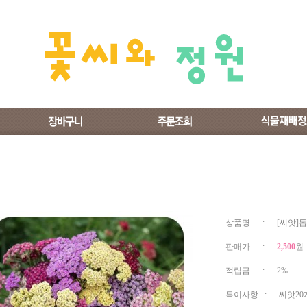
상품명 : [씨앗]톱
판매가 :
2,500
원
적립금 : 2%
특이사항 : 씨앗20