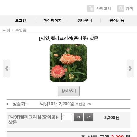
카테고리
검색
로그인
마이페이지
장바구니
관심상품
씨앗
수입종
[씨앗]헬리크리섬(종이꽃)-살몬
상세보기
상품가 :
씨앗10개
2,200
원
적립금:2%
[씨앗]헬리크리섬(종이꽃)-
2,200
원
+1
-1
살몬