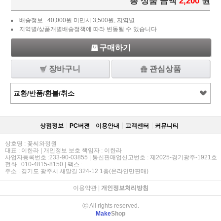
총 상품 금액
2,200
원
배송정보 : 40,000원 미만시 3,500원,
지역별
지역별/상품개별배송정책에 따라 변동될 수 있습니다
구매하기
장바구니
관심상품
교환/반품/환불/취소
상점정보
PC버젼
이용안내
고객센터
커뮤니티
상호명 : 꽃씨와정원
대표 : 이한라 | 개인정보 보호 책임자 : 이한라
사업자등록번호 :233-90-03855 | 통신판매업신고번호 : 제2025-경기광주-1921호
전화 : 010-4815-8150 | 팩스 :
주소 : 경기도 광주시 새말길 324-12 1층(온라인만판매)
이용약관
|
개인정보처리방침
ⓒ All rights reserved.
Make
Shop