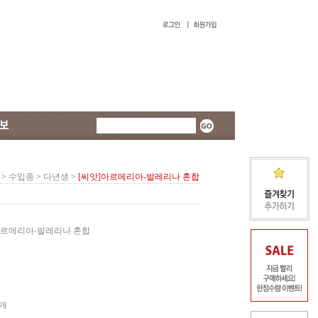
>
수입종
>
다년생
>
[씨앗]아르메리아-발레리나 혼합
르메리아-발레리나 혼합
5개