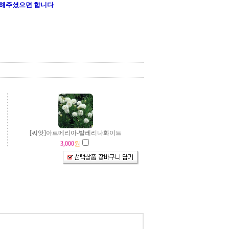
 해주셨으면 합니다
[씨앗]아르메리아-발레리나화이트
3,000
원