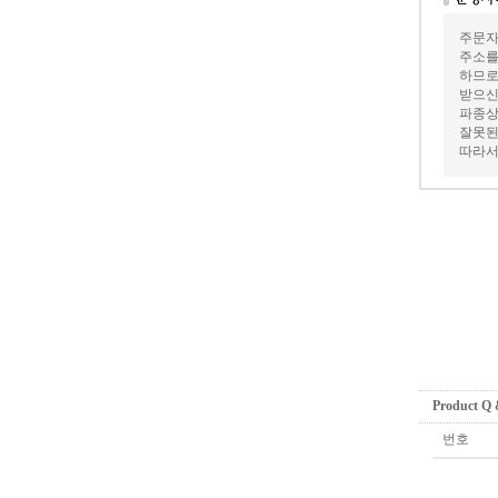
주문자
주소를
하므로
받으신
파종상
잘못된
따라서
Product Q
번호