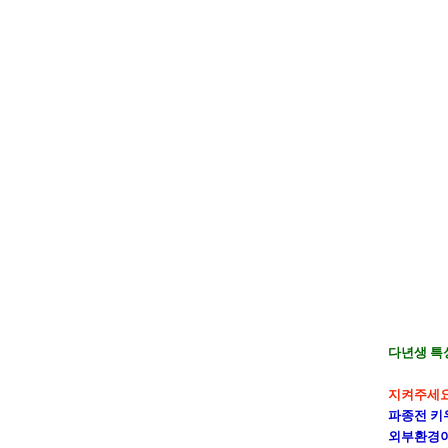
다년생 특
지켜주세요!
파종전 키
외부환경이