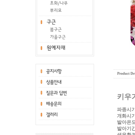
Product Det
키우
파종시기
개화시기
발아온도:
발아기간:
생육환경