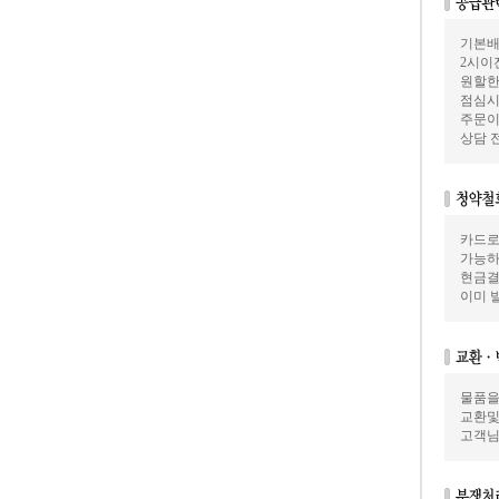
기본배
2시이
원할한
점심시
주문이
상담 
카드로
가능하
현금결
이미 
물품을
교환및
고객님