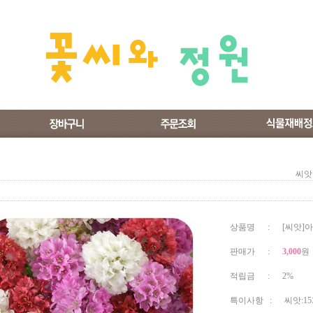
씨앗
상품명 : [씨앗]아
판매가 :
3,000
원
적립금 : 2%
특이사항 : 씨앗:1