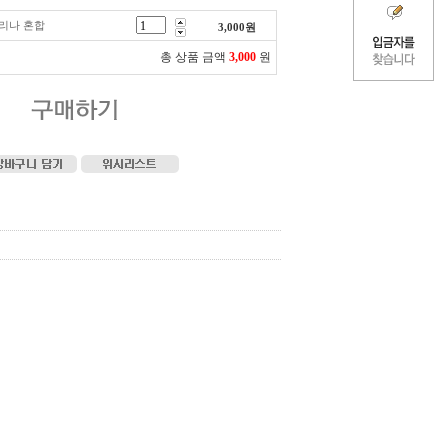
리나 혼합
3,000
원
총 상품 금액
3,000
원