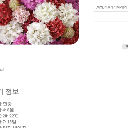
[씨앗]아르메리아-발레
ail
기 정보
:연중
:4~8월
20~22℃
7~15일
:양지.반음지