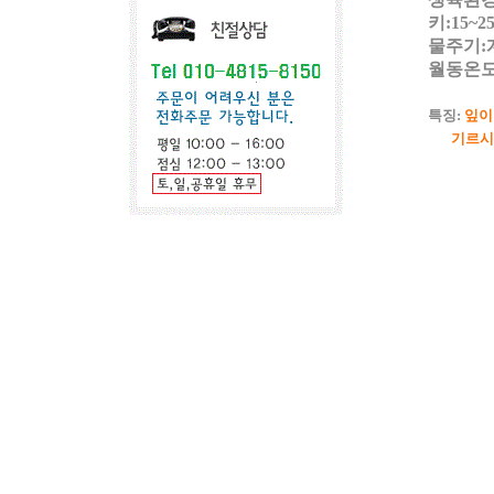
키:15~2
물주기:
월동온도
특징:
잎이
기르시기에