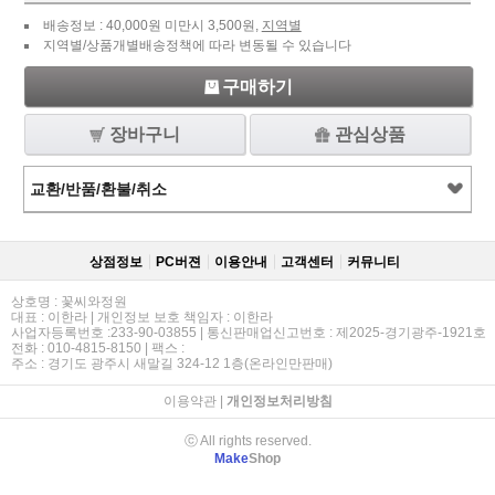
배송정보 : 40,000원 미만시 3,500원,
지역별
지역별/상품개별배송정책에 따라 변동될 수 있습니다
구매하기
장바구니
관심상품
교환/반품/환불/취소
상점정보
PC버젼
이용안내
고객센터
커뮤니티
상호명 : 꽃씨와정원
대표 : 이한라 | 개인정보 보호 책임자 : 이한라
사업자등록번호 :233-90-03855 | 통신판매업신고번호 : 제2025-경기광주-1921호
전화 : 010-4815-8150 | 팩스 :
주소 : 경기도 광주시 새말길 324-12 1층(온라인만판매)
이용약관
|
개인정보처리방침
ⓒ All rights reserved.
Make
Shop