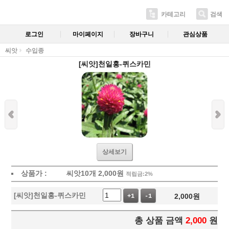
카테고리
검색
로그인
마이페이지
장바구니
관심상품
씨앗
수입종
[씨앗]천일홍-퀴스카민
상세보기
상품가 :
씨앗10개
2,000
원
적립금:2%
[씨앗]천일홍-퀴스카민
2,000
원
+1
-1
총 상품 금액
2,000
원