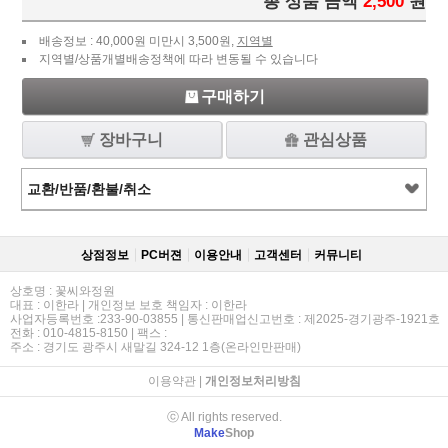
총 상품 금액
2,500
원
배송정보 : 40,000원 미만시 3,500원,
지역별
지역별/상품개별배송정책에 따라 변동될 수 있습니다
구매하기
장바구니
관심상품
교환/반품/환불/취소
상점정보
PC버젼
이용안내
고객센터
커뮤니티
상호명 : 꽃씨와정원
대표 : 이한라 | 개인정보 보호 책임자 : 이한라
사업자등록번호 :233-90-03855 | 통신판매업신고번호 : 제2025-경기광주-1921호
전화 : 010-4815-8150 | 팩스 :
주소 : 경기도 광주시 새말길 324-12 1층(온라인만판매)
이용약관
|
개인정보처리방침
ⓒ All rights reserved.
Make
Shop