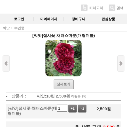
카테고리
검색
로그인
마이페이지
장바구니
관심상품
씨앗
수입종
[씨앗]접시꽃-채터스마룬(대형더블)
상세보기
상품가 :
씨앗:10립
2,500
원
적립금:2%
[씨앗]접시꽃-채터스마룬(대
2,500
원
+1
-1
형더블)