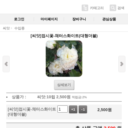
카테고리
검색
로그인
마이페이지
장바구니
관심상품
씨앗
수입종
[씨앗]접시꽃-채터스화이트(대형더블)
상세보기
상품가 :
씨앗:10립
2,500
원
적립금:2%
[씨앗]접시꽃-채터스화이트
2,500
원
+1
-1
(대형더블)