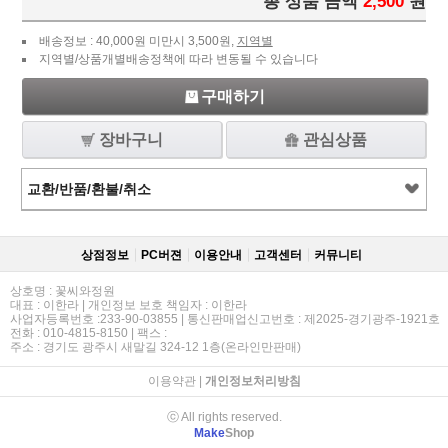
총 상품 금액
2,500
원
배송정보 : 40,000원 미만시 3,500원,
지역별
지역별/상품개별배송정책에 따라 변동될 수 있습니다
구매하기
장바구니
관심상품
교환/반품/환불/취소
상점정보
PC버젼
이용안내
고객센터
커뮤니티
상호명 : 꽃씨와정원
대표 : 이한라 | 개인정보 보호 책임자 : 이한라
사업자등록번호 :233-90-03855 | 통신판매업신고번호 : 제2025-경기광주-1921호
전화 : 010-4815-8150 | 팩스 :
주소 : 경기도 광주시 새말길 324-12 1층(온라인만판매)
이용약관
|
개인정보처리방침
ⓒ All rights reserved.
Make
Shop