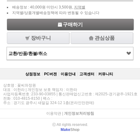
배송정보 : 40,000원 미만시 3,500원,
지역별
지역별/상품개별배송정책에 따라 변동될 수 있습니다
구매하기
장바구니
관심상품
교환/반품/환불/취소
상점정보
PC버젼
이용안내
고객센터
커뮤니티
상호명 : 꽃씨와정원
대표 : 이한라 | 개인정보 보호 책임자 : 이한라
사업자등록번호 :233-90-03855 | 통신판매업신고번호 : 제2025-경기광주-1921호
전화 : 010-4815-8150 | 팩스 :
주소 : 경기도 광주시 새말길 324-12 1층(온라인만판매)
이용약관
|
개인정보처리방침
ⓒ All rights reserved.
Make
Shop