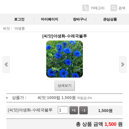
카테고리
검색
로그인
마이페이지
장바구니
관심상품
씨앗
야생종
[씨앗]야생화-수레국블루
상세보기
상품가 :
씨앗:1000립
1,500
원
적립금:2%
[씨앗]야생화-수레국블루
1,500
원
+1
-1
총 상품 금액
1,500
원