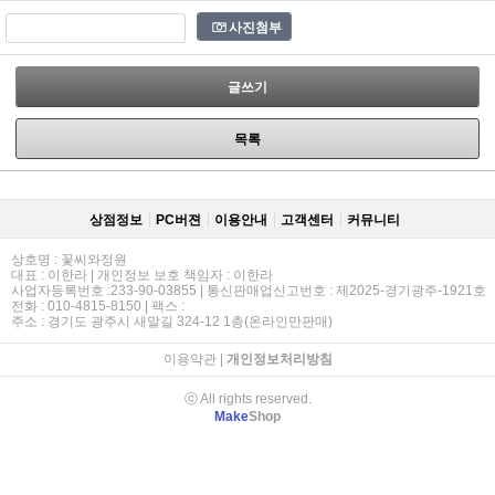
사진첨부
글쓰기
목록
상점정보
PC버젼
이용안내
고객센터
커뮤니티
상호명 : 꽃씨와정원
대표 : 이한라 | 개인정보 보호 책임자 : 이한라
사업자등록번호 :233-90-03855 | 통신판매업신고번호 : 제2025-경기광주-1921호
전화 : 010-4815-8150 | 팩스 :
주소 : 경기도 광주시 새말길 324-12 1층(온라인만판매)
이용약관
|
개인정보처리방침
ⓒ All rights reserved.
Make
Shop