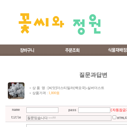
질문과답변
상 품 명 :
[씨앗]더스티밀러(백묘국)-실버더스트
상품가격 :
1,800원
name
pass
(자동잠금
title
HTM