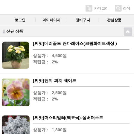
카테고리
검색
로그인
마이페이지
장바구니
관심상품
신규 상품
[씨앗]메리골드-란다레이스(크림화이트색상 )
상품가 :
4,500원
적립금 :
2%
[씨앗]팬지-피치 쉐이드
상품가 :
2,500원
적립금 :
2%
[씨앗]더스티밀러(백묘국)-실버더스트
상품가 :
1,800원