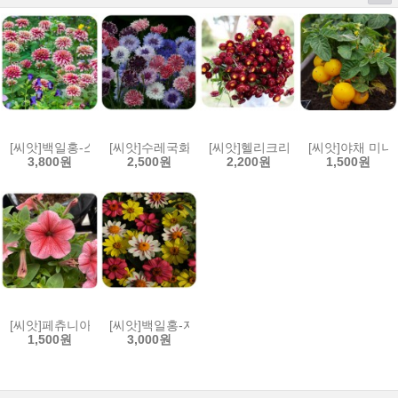
[씨앗]백일홍-스위즐 체리아이보리
[씨앗]수레국화-클래식 아티스틱혼합
[씨앗]헬리크리섬(종이꽃)-스칼렛
[씨앗]야채 미
3,800원
2,500원
2,200원
1,500원
[씨앗]페츄니아-매드니스 스프링(싱글)
[씨앗]백일홍-자하라 라즈베리 레모네이드
1,500원
3,000원