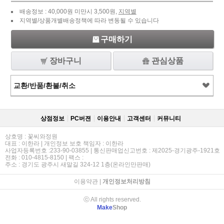
배송정보 : 40,000원 미만시 3,500원,
지역별
지역별/상품개별배송정책에 따라 변동될 수 있습니다
구매하기
장바구니
관심상품
교환/반품/환불/취소
상점정보
PC버젼
이용안내
고객센터
커뮤니티
상호명 : 꽃씨와정원
대표 : 이한라 | 개인정보 보호 책임자 : 이한라
사업자등록번호 :233-90-03855 | 통신판매업신고번호 : 제2025-경기광주-1921호
전화 : 010-4815-8150 | 팩스 :
주소 : 경기도 광주시 새말길 324-12 1층(온라인만판매)
이용약관
|
개인정보처리방침
ⓒ All rights reserved.
Make
Shop