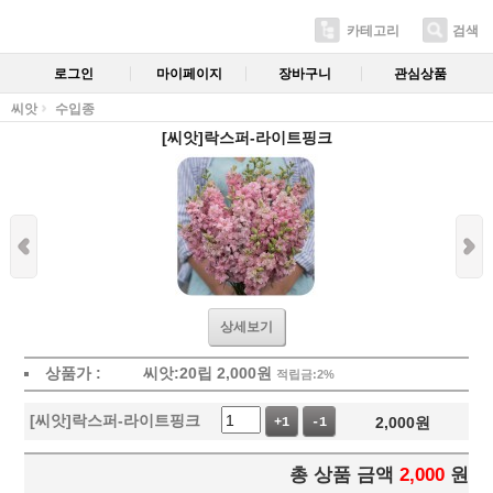
카테고리
검색
로그인
마이페이지
장바구니
관심상품
씨앗
수입종
[씨앗]락스퍼-라이트핑크
상세보기
상품가 :
씨앗:20립
2,000
원
적립금:2%
[씨앗]락스퍼-라이트핑크
2,000
원
+1
-1
총 상품 금액
2,000
원