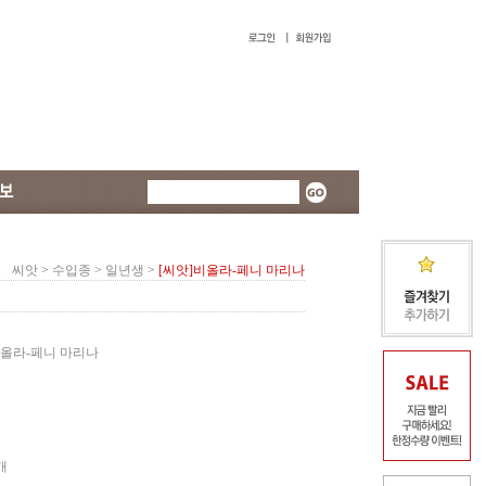
씨앗
>
수입종
>
일년생
>
[씨앗]비올라-페니 마리나
올라-페니 마리나
개