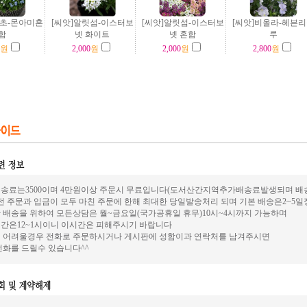
망초-몬아미혼
[씨앗]알릿섬-이스터보
[씨앗]알릿섬-이스터보
[씨앗]비올라-헤븐
합
넷 화이트
넷 혼합
루
원
2,000
원
2,000
원
2,800
원
송료는3500이며 4만원이상 주문시 무료입니다(도서산간지역추가배송료발생되며 배송은
전 주문과 입금이 모두 마친 주문에 한해 최대한 당일발송처리 되며 기본 배송은2~5
 배송을 위하여 모든상담은 월~금요일(국가공휴일 휴무)10시~4시까지 가능하며
간은12~1시이니 이시간은 피해주시기 바랍니다
 어려울경우 전화로 주문하시거나 게시판에 성함이과 연락처를 남겨주시면
전화를 드릴수 있습니다^^