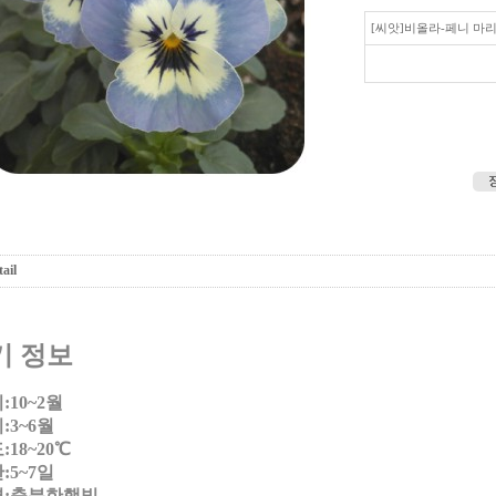
[씨앗]비올라-페니 마
ail
기 정보
10~2월
:3~6월
18~20℃
:5~7일
:충분한햇빛