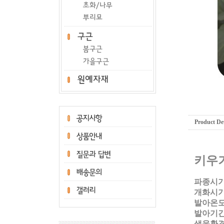
Product Det
키우
파종시기:
개화시기
발아온도:
발아기
간
생육환경