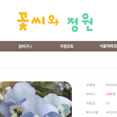
상품명 : [씨앗]비
판매가 :
2,000
원
적립금 : 2%
특이사항 : 씨앗10