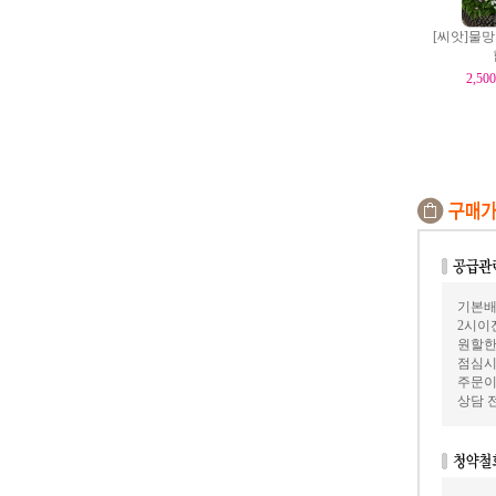
[씨앗]물
2,500
기본배
2시이
원할한
점심시
주문이
상담 