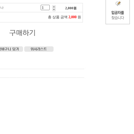
리나
2,000
원
총 상품 금액
2,000
원