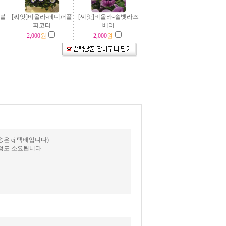
리블
[씨앗]비올라-페니퍼플
[씨앗]비올라-솔벳라즈
피코티
베리
2,000
원
2,000
원
 cj 택배입니다)
일정도 소요됩니다