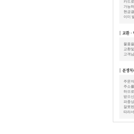
카드로
가능하
현금결
이미 
물품을
교환및
고객님
주문자
주소를
하므로
받으신
파종상
잘못된
따라서