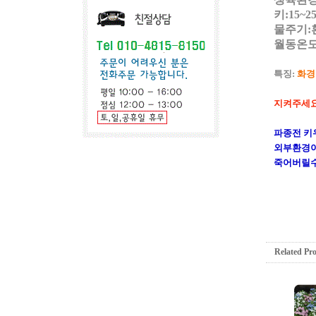
키:15~2
물주기:
월동온도
특징:
화경
지켜주세요!
파종전 키
외부환경이
죽어버릴수
Related Pr