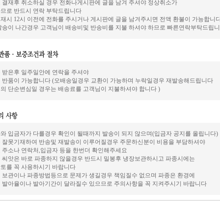
 결재후 취소하실 경우 전화나게시판에 글을 남겨 주셔야 정상취소가
므로 반드시 연락 부탁드립니다
재시 12시 이전에 전화를 주시거나 게시판에 글을 남겨주시면 전액 환불이 가능합니
발송이 나간경우 고객님이 배송비및 반송비를 지불 하셔야 하므로 빠른연락부탁드립니
 받은후 일주일안에 연락을 주셔야
 반품이 가능합니다 (오배송일경우 교환이 가능하며 누락일경우 재발송해드립니다
의 단순변심일 경우는 배송료를 고객님이 지불하셔야 합니다 )
와 입금자가 다를경우 확인이 될때까지 발송이 되지 않으며(입금자 공지를 올립니다)
 잘못기재하여 반송및 재발송이 이루어질경우 주문하신분이 비용을 부담하셔야
 주소나 연락처,입금자 등을 한번더 확인해주세요
 씨앗은 바로 파종하지 않을경우 반드시 밀봉후 냉장보관하시고 파종시에는
토를 꼭 사용하시기 바랍니다
 보관이나 파종방법등으로 문제가 생길경우 책임질수 없으며 파종은 환경에
 발아율이나 발아기간이 달라질수 있으므로 주의사항을 꼭 지켜주시기 바랍니다