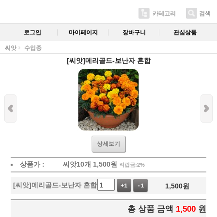
카테고리
검색
로그인
마이페이지
장바구니
관심상품
씨앗
수입종
[씨앗]메리골드-보난자 혼합
상세보기
상품가 :
씨앗10개
1,500
원
적립금:2%
[씨앗]메리골드-보난자 혼합
1,500
원
+1
-1
총 상품 금액
1,500
원