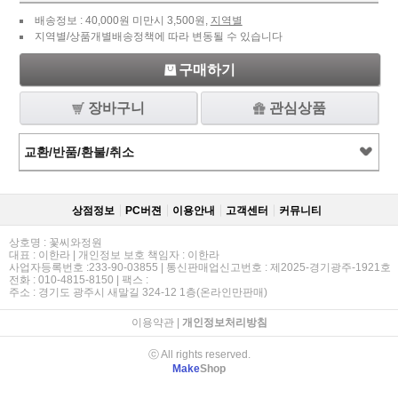
배송정보 : 40,000원 미만시 3,500원,
지역별
지역별/상품개별배송정책에 따라 변동될 수 있습니다
구매하기
장바구니
관심상품
교환/반품/환불/취소
상점정보
PC버젼
이용안내
고객센터
커뮤니티
상호명 : 꽃씨와정원
대표 : 이한라 | 개인정보 보호 책임자 : 이한라
사업자등록번호 :233-90-03855 | 통신판매업신고번호 : 제2025-경기광주-1921호
전화 : 010-4815-8150 | 팩스 :
주소 : 경기도 광주시 새말길 324-12 1층(온라인만판매)
이용약관
|
개인정보처리방침
ⓒ All rights reserved.
Make
Shop