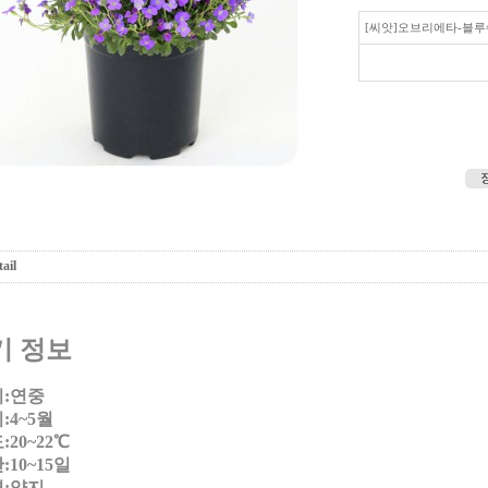
[씨앗]오브리에타-블
ail
기 정보
:연중
:4~5월
20~22℃
10~15일
:양지