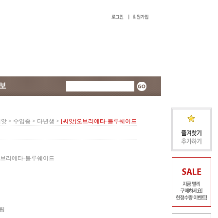
씨앗
>
수입종
>
다년생
>
[씨앗]오브리에타-블루쉐이드
오브리에타-블루쉐이드
0립