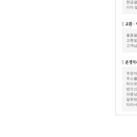
현금결
이미 
물품을
교환및
고객님
주문자
주소를
하므로
받으신
파종상
잘못된
따라서