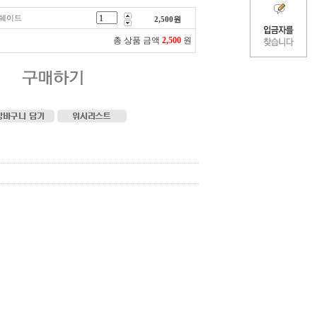
루쉐이드
2,500
원
총 상품 금액
2,500
원