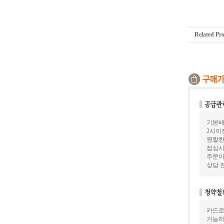
Related Pr
기본배
2시이
원할한
점심시
주문이
상담 
카드로
가능하