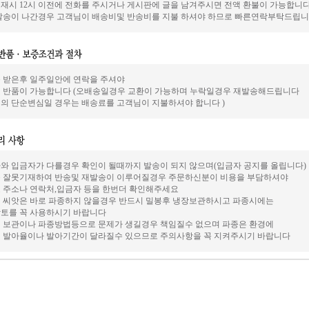
재시 12시 이전에 전화를 주시거나 게시판에 글을 남겨주시면 전액 환불이 가능합니
발송이 나간경우 고객님이 배송비및 반송비를 지불 하셔야 하므로 빠른연락부탁드립니
 받은후 일주일안에 연락을 주셔야
 반품이 가능합니다 (오배송일경우 교환이 가능하며 누락일경우 재발송해드립니다
의 단순변심일 경우는 배송료를 고객님이 지불하셔야 합니다 )
와 입금자가 다를경우 확인이 될때까지 발송이 되지 않으며(입금자 공지를 올립니다)
 잘못기재하여 반송및 재발송이 이루어질경우 주문하신분이 비용을 부담하셔야
 주소나 연락처,입금자 등을 한번더 확인해주세요
 씨앗은 바로 파종하지 않을경우 반드시 밀봉후 냉장보관하시고 파종시에는
토를 꼭 사용하시기 바랍니다
 보관이나 파종방법등으로 문제가 생길경우 책임질수 없으며 파종은 환경에
 발아율이나 발아기간이 달라질수 있으므로 주의사항을 꼭 지켜주시기 바랍니다