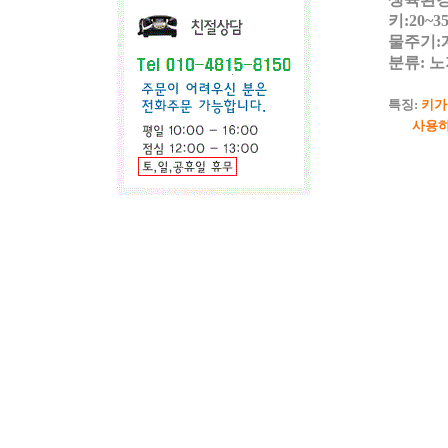
키:20~3
물주기:
분류: 
특징:
키가
사용하시