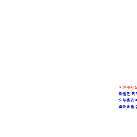
지켜주세요!
파종전 키
외부환경이
죽어버릴수