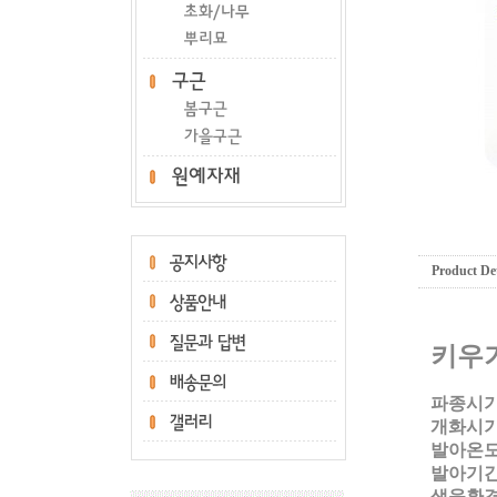
Product Det
키우
파종시기
개화시기
발아온도:
발아기간:
생육환경