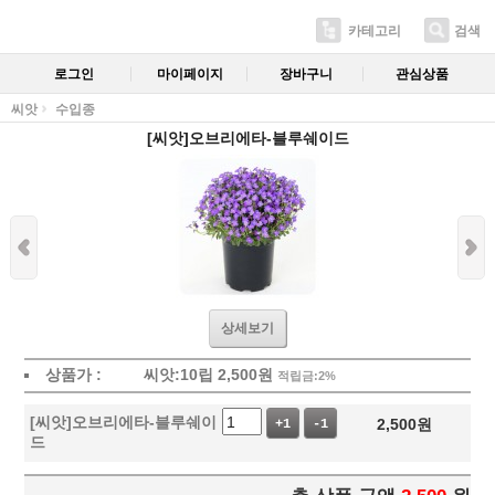
카테고리
검색
로그인
마이페이지
장바구니
관심상품
씨앗
수입종
[씨앗]오브리에타-블루쉐이드
상세보기
상품가 :
씨앗:10립
2,500
원
적립금:2%
[씨앗]오브리에타-블루쉐이
2,500
원
+1
-1
드