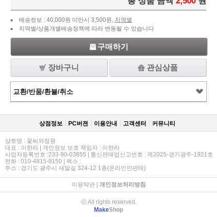
총 상품 금액
2,500
원
배송정보 : 40,000원 미만시 3,500원,
지역별
지역별/상품개별배송정책에 따라 변동될 수 있습니다
구매하기
장바구니
관심상품
교환/반품/환불/취소
상점정보
PC버젼
이용안내
고객센터
커뮤니티
상호명 : 꽃씨와정원
대표 : 이한라 | 개인정보 보호 책임자 : 이한라
사업자등록번호 :233-90-03855 | 통신판매업신고번호 : 제2025-경기광주-1921호
전화 : 010-4815-8150 | 팩스 :
주소 : 경기도 광주시 새말길 324-12 1층(온라인만판매)
이용약관
|
개인정보처리방침
ⓒ All rights reserved.
Make
Shop