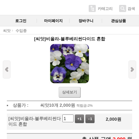
카테고리
검색
로그인
마이페이지
장바구니
관심상품
씨앗
수입종
[씨앗]비올라-블루베리썬다이드 혼합
상세보기
상품가 :
씨앗10개
2,000
원
적립금:2%
[씨앗]비올라-블루베리썬다
2,000
원
+1
-1
이드 혼합