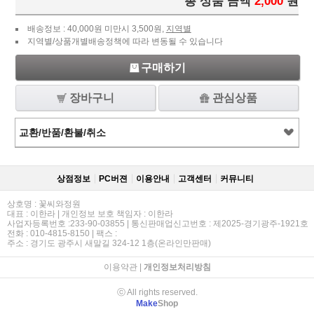
총 상품 금액
2,000
원
배송정보 : 40,000원 미만시 3,500원,
지역별
지역별/상품개별배송정책에 따라 변동될 수 있습니다
구매하기
장바구니
관심상품
교환/반품/환불/취소
상점정보
PC버젼
이용안내
고객센터
커뮤니티
상호명 : 꽃씨와정원
대표 : 이한라 | 개인정보 보호 책임자 : 이한라
사업자등록번호 :233-90-03855 | 통신판매업신고번호 : 제2025-경기광주-1921호
전화 : 010-4815-8150 | 팩스 :
주소 : 경기도 광주시 새말길 324-12 1층(온라인만판매)
이용약관
|
개인정보처리방침
ⓒ All rights reserved.
Make
Shop