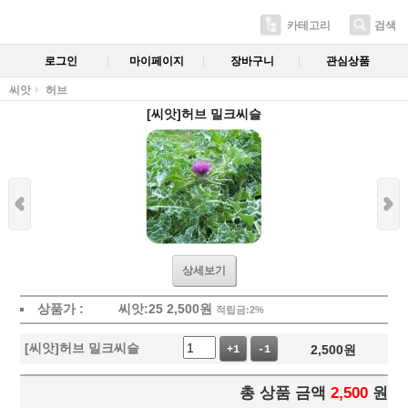
카테고리
검색
로그인
마이페이지
장바구니
관심상품
씨앗
허브
[씨앗]허브 밀크씨슬
상세보기
상품가 :
씨앗:25
2,500
원
적립금:2%
[씨앗]허브 밀크씨슬
2,500
원
+1
-1
총 상품 금액
2,500
원