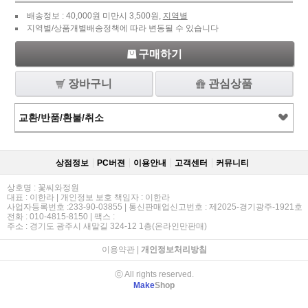
배송정보 : 40,000원 미만시 3,500원,
지역별
지역별/상품개별배송정책에 따라 변동될 수 있습니다
구매하기
장바구니
관심상품
교환/반품/환불/취소
상점정보
PC버젼
이용안내
고객센터
커뮤니티
상호명 : 꽃씨와정원
대표 : 이한라 | 개인정보 보호 책임자 : 이한라
사업자등록번호 :233-90-03855 | 통신판매업신고번호 : 제2025-경기광주-1921호
전화 : 010-4815-8150 | 팩스 :
주소 : 경기도 광주시 새말길 324-12 1층(온라인만판매)
이용약관
|
개인정보처리방침
ⓒ All rights reserved.
Make
Shop