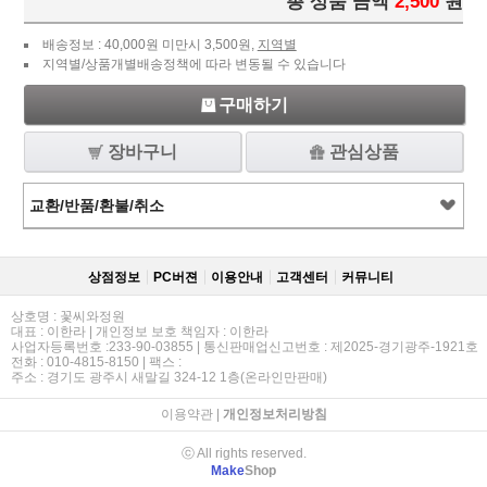
총 상품 금액
2,500
원
배송정보 : 40,000원 미만시 3,500원,
지역별
지역별/상품개별배송정책에 따라 변동될 수 있습니다
구매하기
장바구니
관심상품
교환/반품/환불/취소
상점정보
PC버젼
이용안내
고객센터
커뮤니티
상호명 : 꽃씨와정원
대표 : 이한라 | 개인정보 보호 책임자 : 이한라
사업자등록번호 :233-90-03855 | 통신판매업신고번호 : 제2025-경기광주-1921호
전화 : 010-4815-8150 | 팩스 :
주소 : 경기도 광주시 새말길 324-12 1층(온라인만판매)
이용약관
|
개인정보처리방침
ⓒ All rights reserved.
Make
Shop