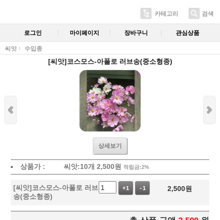
카테고리
검색
로그인
마이페이지
장바구니
관심상품
씨앗
수입종
[씨앗]코스모스-아폴로 러브송(중소형종)
상세보기
상품가 :
씨앗:10개
2,500
원
적립금:2%
[씨앗]코스모스-아폴로 러브
2,500
원
+1
-1
송(중소형종)