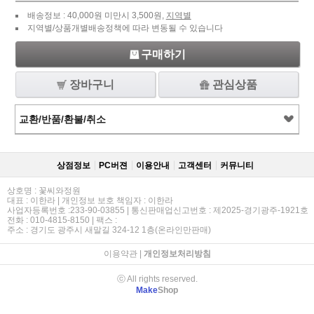
배송정보 : 40,000원 미만시 3,500원,
지역별
지역별/상품개별배송정책에 따라 변동될 수 있습니다
구매하기
장바구니
관심상품
교환/반품/환불/취소
상점정보
PC버젼
이용안내
고객센터
커뮤니티
상호명 : 꽃씨와정원
대표 : 이한라 | 개인정보 보호 책임자 : 이한라
사업자등록번호 :233-90-03855 | 통신판매업신고번호 : 제2025-경기광주-1921호
전화 : 010-4815-8150 | 팩스 :
주소 : 경기도 광주시 새말길 324-12 1층(온라인만판매)
이용약관
|
개인정보처리방침
ⓒ All rights reserved.
Make
Shop