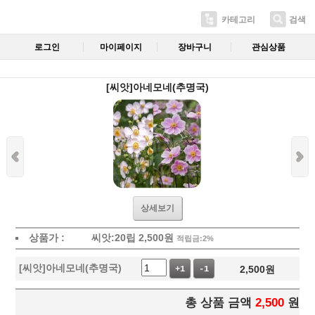
카테고리
검색
로그인
마이페이지
장바구니
관심상품
[씨앗]아네모네(추명국)
상세보기
상품가 :
씨앗:20립
2,500
원
적립금:2%
[씨앗]아네모네(추명국)
2,500
원
+1
-1
총 상품 금액
2,500
원