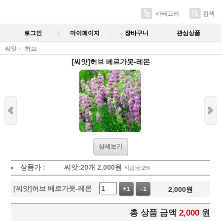
카테고리
검색
로그인
마이페이지
장바구니
관심상품
씨앗
허브
[씨앗]허브 베르가못-레몬
상세보기
상품가 :
씨앗:20개
2,000
원
적립금:2%
[씨앗]허브 베르가못-레몬
2,000
원
+1
-1
총 상품 금액
2,000
원