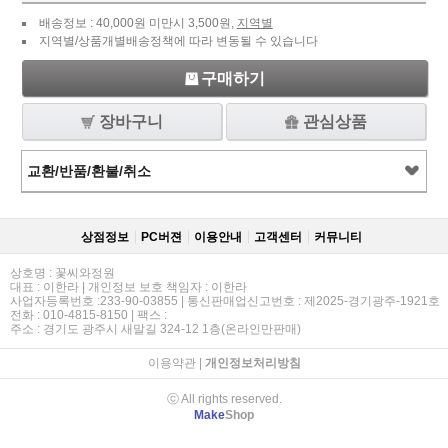
배송정보 : 40,000원 미만시 3,500원,
지역별
지역별/상품개별배송정책에 따라 변동될 수 있습니다
구매하기
장바구니
관심상품
교환/반품/환불/취소
상점정보
PC버젼
이용안내
고객센터
커뮤니티
상호명 : 꽃씨와정원
대표 : 이한라 | 개인정보 보호 책임자 : 이한라
사업자등록번호 :233-90-03855 | 통신판매업신고번호 : 제2025-경기광주-1921호
전화 : 010-4815-8150 | 팩스 :
주소 : 경기도 광주시 새말길 324-12 1층(온라인만판매)
이용약관
|
개인정보처리방침
ⓒ All rights reserved.
Make
Shop