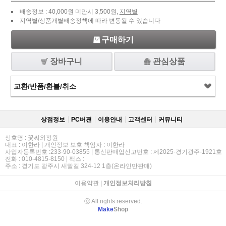
배송정보 : 40,000원 미만시 3,500원,
지역별
지역별/상품개별배송정책에 따라 변동될 수 있습니다
구매하기
장바구니
관심상품
교환/반품/환불/취소
상점정보
PC버젼
이용안내
고객센터
커뮤니티
상호명 : 꽃씨와정원
대표 : 이한라 | 개인정보 보호 책임자 : 이한라
사업자등록번호 :233-90-03855 | 통신판매업신고번호 : 제2025-경기광주-1921호
전화 : 010-4815-8150 | 팩스 :
주소 : 경기도 광주시 새말길 324-12 1층(온라인만판매)
이용약관
|
개인정보처리방침
ⓒ All rights reserved.
Make
Shop