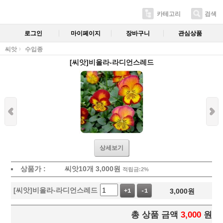
카테고리
검색
로그인
마이페이지
장바구니
관심상품
씨앗
수입종
[씨앗]비올라-라디언스레드
상세보기
상품가 :
씨앗10개
3,000
원
적립금:2%
[씨앗]비올라-라디언스레드
3,000
원
+1
-1
총 상품 금액
3,000
원