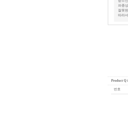
받으신
파종상
잘못된
따라서
Product Q
번호