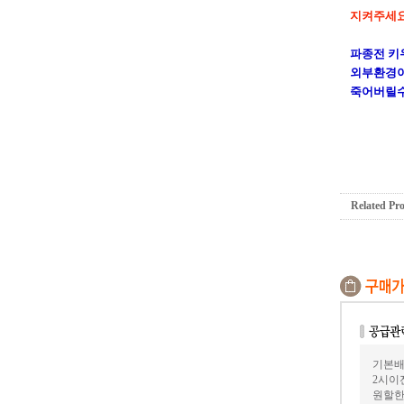
지켜주세요!
파종전 키
외부환경이
죽어버릴수
Related Pr
기본배
2시이
원할한