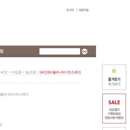
씨앗
>
수입종
>
일년생
>
[씨앗]비올라-라디언스레드
비올라-라디언스레드
개