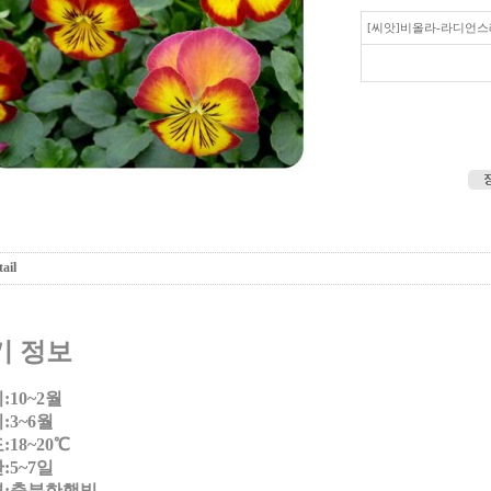
[씨앗]비올라-라디언
ail
기 정보
10~2월
:3~6월
18~20℃
:5~7일
:충분한햇빛