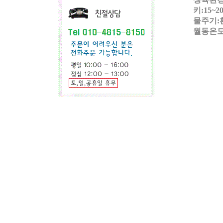
키:15~2
물주기:
월동온도