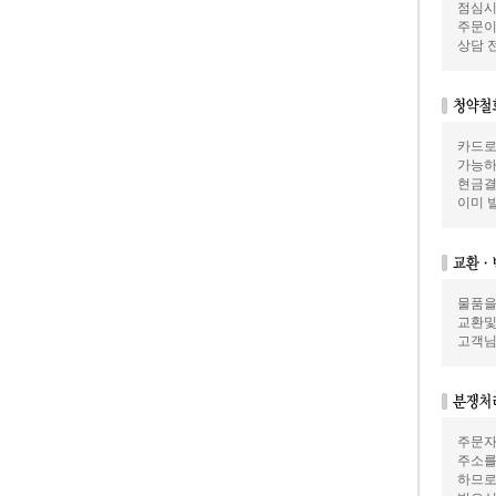
점심시
주문이
상담 
카드로
가능하
현금결
이미 
물품을
교환및
고객님
주문자
주소를
하므로