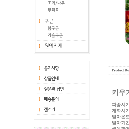
Product Det
키우
파종시기:
개화시기
발아온도:
발아기
간
생육환경