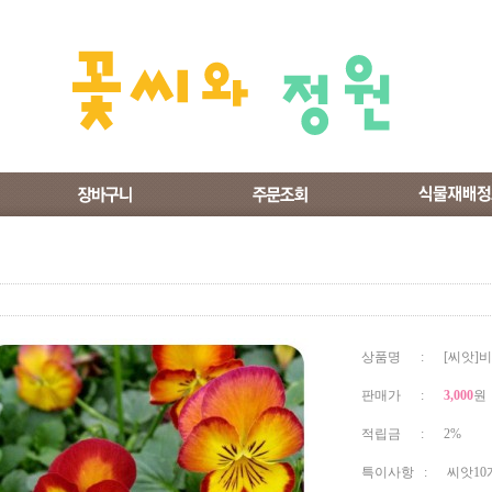
상품명 : [씨앗]
판매가 :
3,000
원
적립금 : 2%
특이사항 : 씨앗10