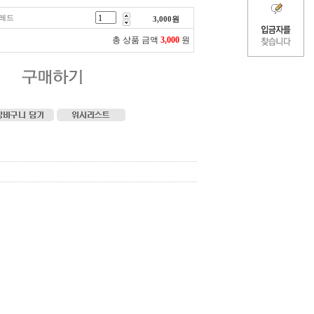
스레드
3,000
원
총 상품 금액
3,000
원