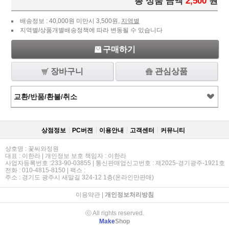
총 상품 금액
2,500
원
배송정보 : 40,000원 미만시 3,500원,
지역별
지역별/상품개별배송정책에 따라 변동될 수 있습니다
구매하기
장바구니
관심상품
교환/반품/환불/취소
상점정보
PC버젼
이용안내
고객센터
커뮤니티
상호명 : 꽃씨와정원
대표 : 이한라 | 개인정보 보호 책임자 : 이한라
사업자등록번호 :233-90-03855 | 통신판매업신고번호 : 제2025-경기광주-1921호
전화 : 010-4815-8150 | 팩스 :
주소 : 경기도 광주시 새말길 324-12 1층(온라인만판매)
이용약관
|
개인정보처리방침
ⓒ All rights reserved.
Make
Shop