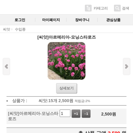
카테고리
검색
로그인
마이페이지
장바구니
관심상품
씨앗
수입종
[씨앗]아르메리아-모닝스타로즈
상세보기
상품가 :
씨앗:15개
2,500
원
적립금:2%
[씨앗]아르메리아-모닝스타
2,500
원
+1
-1
로즈