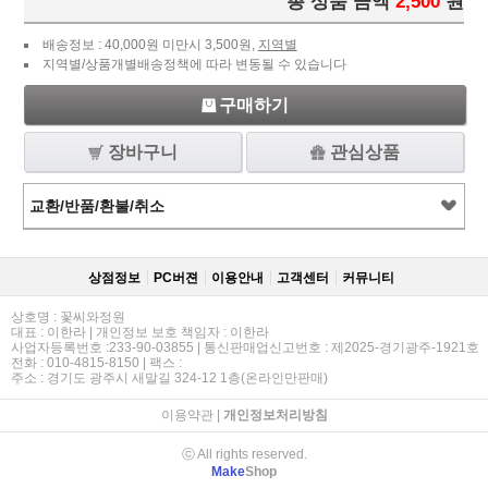
총 상품 금액
2,500
원
배송정보 : 40,000원 미만시 3,500원,
지역별
지역별/상품개별배송정책에 따라 변동될 수 있습니다
구매하기
장바구니
관심상품
교환/반품/환불/취소
상점정보
PC버젼
이용안내
고객센터
커뮤니티
상호명 : 꽃씨와정원
대표 : 이한라 | 개인정보 보호 책임자 : 이한라
사업자등록번호 :233-90-03855 | 통신판매업신고번호 : 제2025-경기광주-1921호
전화 : 010-4815-8150 | 팩스 :
주소 : 경기도 광주시 새말길 324-12 1층(온라인만판매)
이용약관
|
개인정보처리방침
ⓒ All rights reserved.
Make
Shop