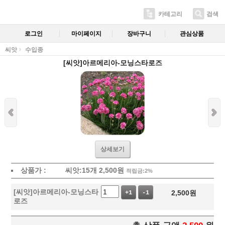
카테고리
검색
로그인
마이페이지
장바구니
관심상품
씨앗
수입종
[씨앗]아르메리아-모닝스타로즈
상세보기
상품가 :
씨앗:15개
2,500
원
적립금:2%
[씨앗]아르메리아-모닝스타
2,500
원
+1
-1
로즈