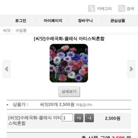
카테고리
검색
로그인
마이페이지
장바구니
관심상품
씨앗
수입종
[씨앗]수레국화-클래식 아티스틱혼합
상세보기
상품가 :
씨앗20개
2,500
원
적립금:2%
[씨앗]수레국화-클래식 아티
2,500
원
+1
-1
스틱혼합