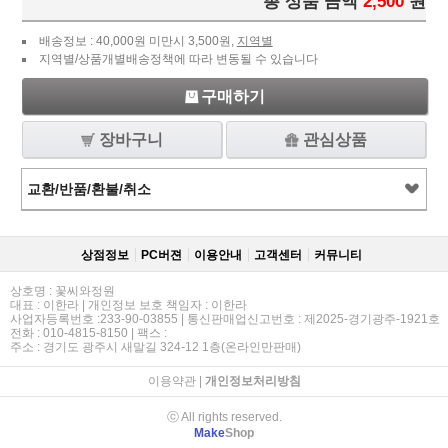
총 상품 금액
2,500
원
배송정보 : 40,000원 미만시 3,500원,
지역별
지역별/상품개별배송정책에 따라 변동될 수 있습니다
구매하기
장바구니
관심상품
교환/반품/환불/취소
상점정보
PC버젼
이용안내
고객센터
커뮤니티
상호명 : 꽃씨와정원
대표 : 이한라 | 개인정보 보호 책임자 : 이한라
사업자등록번호 :233-90-03855 | 통신판매업신고번호 : 제2025-경기광주-1921호
전화 : 010-4815-8150 | 팩스 :
주소 : 경기도 광주시 새말길 324-12 1층(온라인만판매)
이용약관
|
개인정보처리방침
ⓒ All rights reserved.
Make
Shop