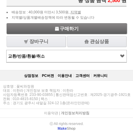
총 상품 금액
2,500
원
배송정보 : 40,000원 미만시 3,500원,
지역별
지역별/상품개별배송정책에 따라 변동될 수 있습니다
구매하기
장바구니
관심상품
교환/반품/환불/취소
상점정보
PC버젼
이용안내
고객센터
커뮤니티
상호명 : 꽃씨와정원
대표 : 이한라 | 개인정보 보호 책임자 : 이한라
사업자등록번호 :233-90-03855 | 통신판매업신고번호 : 제2025-경기광주-1921호
전화 : 010-4815-8150 | 팩스 :
주소 : 경기도 광주시 새말길 324-12 1층(온라인만판매)
이용약관
|
개인정보처리방침
ⓒ All rights reserved.
Make
Shop