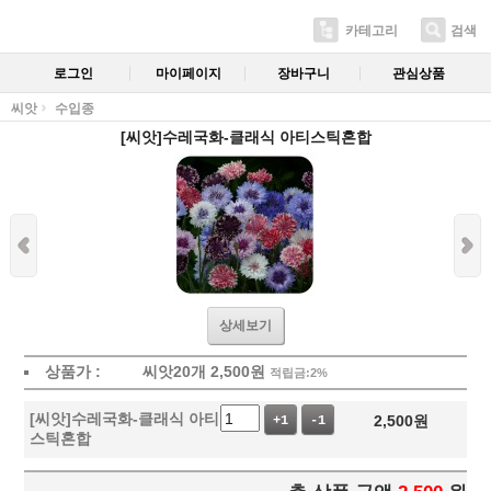
카테고리
검색
로그인
마이페이지
장바구니
관심상품
씨앗
수입종
[씨앗]수레국화-클래식 아티스틱혼합
상세보기
상품가 :
씨앗20개
2,500
원
적립금:2%
[씨앗]수레국화-클래식 아티
2,500
원
+1
-1
스틱혼합