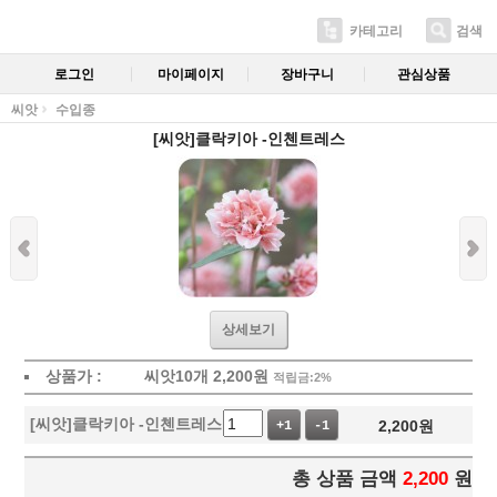
카테고리
검색
로그인
마이페이지
장바구니
관심상품
씨앗
수입종
[씨앗]클락키아 -인첸트레스
상세보기
상품가 :
씨앗10개
2,200
원
적립금:2%
[씨앗]클락키아 -인첸트레스
2,200
원
+1
-1
총 상품 금액
2,200
원