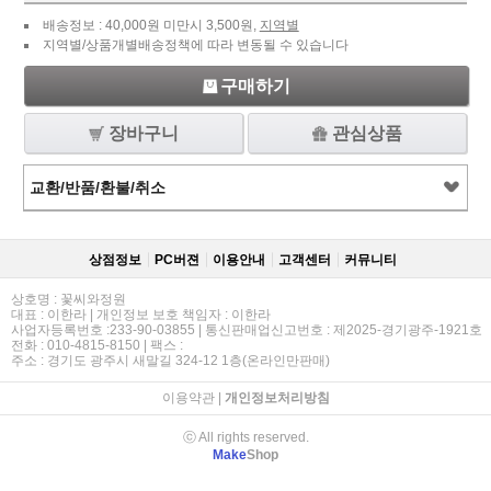
배송정보 : 40,000원 미만시 3,500원,
지역별
지역별/상품개별배송정책에 따라 변동될 수 있습니다
구매하기
장바구니
관심상품
교환/반품/환불/취소
상점정보
PC버젼
이용안내
고객센터
커뮤니티
상호명 : 꽃씨와정원
대표 : 이한라 | 개인정보 보호 책임자 : 이한라
사업자등록번호 :233-90-03855 | 통신판매업신고번호 : 제2025-경기광주-1921호
전화 : 010-4815-8150 | 팩스 :
주소 : 경기도 광주시 새말길 324-12 1층(온라인만판매)
이용약관
|
개인정보처리방침
ⓒ All rights reserved.
Make
Shop