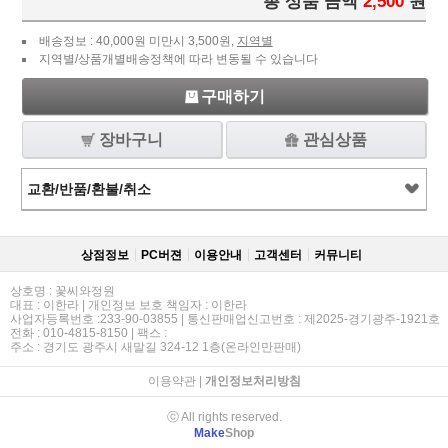
총 상품 금액
2,500
원
배송정보 : 40,000원 미만시 3,500원,
지역별
지역별/상품개별배송정책에 따라 변동될 수 있습니다
구매하기
장바구니
관심상품
교환/반품/환불/취소
상점정보
PC버젼
이용안내
고객센터
커뮤니티
상호명 : 꽃씨와정원
대표 : 이한라 | 개인정보 보호 책임자 : 이한라
사업자등록번호 :233-90-03855 | 통신판매업신고번호 : 제2025-경기광주-1921호
전화 : 010-4815-8150 | 팩스 :
주소 : 경기도 광주시 새말길 324-12 1층(온라인만판매)
이용약관
|
개인정보처리방침
ⓒ All rights reserved.
Make
Shop