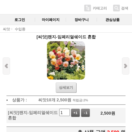
카테고리
검색
로그인
마이페이지
장바구니
관심상품
씨앗
수입종
[씨앗]팬지-임페리얼쉐이드 혼합
상세보기
상품가 :
씨앗10개
2,500
원
적립금:2%
[씨앗]팬지-임페리얼쉐이드
2,500
원
+1
-1
혼합