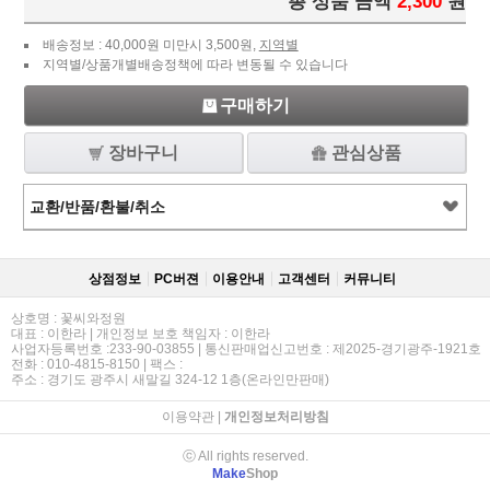
총 상품 금액
2,300
원
배송정보 : 40,000원 미만시 3,500원,
지역별
지역별/상품개별배송정책에 따라 변동될 수 있습니다
구매하기
장바구니
관심상품
교환/반품/환불/취소
상점정보
PC버젼
이용안내
고객센터
커뮤니티
상호명 : 꽃씨와정원
대표 : 이한라 | 개인정보 보호 책임자 : 이한라
사업자등록번호 :233-90-03855 | 통신판매업신고번호 : 제2025-경기광주-1921호
전화 : 010-4815-8150 | 팩스 :
주소 : 경기도 광주시 새말길 324-12 1층(온라인만판매)
이용약관
|
개인정보처리방침
ⓒ All rights reserved.
Make
Shop