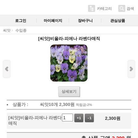
카테고리
검색
로그인
마이페이지
장바구니
관심상품
씨앗
수입종
[씨앗]비올라-피에나 라벤다매직
상세보기
상품가 :
씨앗10개
2,300
원
적립금:2%
[씨앗]비올라-피에나 라벤다
2,300
원
+1
-1
매직