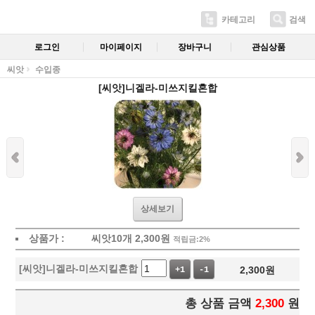
카테고리
검색
로그인
마이페이지
장바구니
관심상품
씨앗
수입종
[씨앗]니겔라-미쓰지킬혼합
상세보기
상품가 :
씨앗10개
2,300
원
적립금:2%
[씨앗]니겔라-미쓰지킬혼합
2,300
원
+1
-1
총 상품 금액
2,300
원