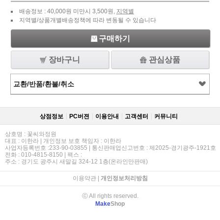
배송정보 : 40,000원 미만시 3,500원,
지역별
지역별/상품개별배송정책에 따라 변동될 수 있습니다
구매하기
장바구니
관심상품
교환/반품/환불/취소
상점정보
PC버젼
이용안내
고객센터
커뮤니티
상호명 : 꽃씨와정원
대표 : 이한라 | 개인정보 보호 책임자 : 이한라
사업자등록번호 :233-90-03855 | 통신판매업신고번호 : 제2025-경기광주-1921호
전화 : 010-4815-8150 | 팩스 :
주소 : 경기도 광주시 새말길 324-12 1층(온라인만판매)
이용약관
|
개인정보처리방침
ⓒ All rights reserved.
Make
Shop