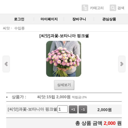
카테고리
검색
로그인
마이페이지
장바구니
관심상품
씨앗
수입종
[씨앗]과꽃-보타니아 핑크쉘
상세보기
상품가 :
씨앗:15립
2,000
원
적립금:2%
[씨앗]과꽃-보타니아 핑크쉘
2,000
원
+1
-1
총 상품 금액
2,000
원