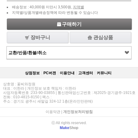
배송정보 : 40,000원 미만시 3,500원,
지역별
지역별/상품개별배송정책에 따라 변동될 수 있습니다
구매하기
장바구니
관심상품
교환/반품/환불/취소
상점정보
PC버젼
이용안내
고객센터
커뮤니티
상호명 : 꽃씨와정원
대표 : 이한라 | 개인정보 보호 책임자 : 이한라
사업자등록번호 :233-90-03855 | 통신판매업신고번호 : 제2025-경기광주-1921호
전화 : 010-4815-8150 | 팩스 :
주소 : 경기도 광주시 새말길 324-12 1층(온라인만판매)
이용약관
|
개인정보처리방침
ⓒ All rights reserved.
Make
Shop