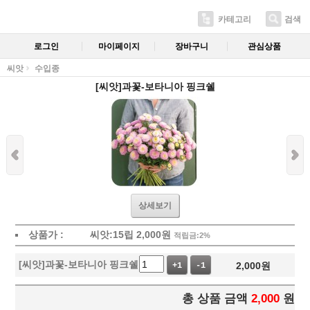
카테고리
검색
로그인
마이페이지
장바구니
관심상품
씨앗
수입종
[씨앗]과꽃-보타니아 핑크쉘
상세보기
상품가 :
씨앗:15립
2,000
원
적립금:2%
[씨앗]과꽃-보타니아 핑크쉘
2,000
원
+1
-1
총 상품 금액
2,000
원