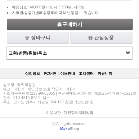
배송정보 : 40,000원 미만시 3,500원,
지역별
지역별/상품개별배송정책에 따라 변동될 수 있습니다
구매하기
장바구니
관심상품
교환/반품/환불/취소
상점정보
PC버젼
이용안내
고객센터
커뮤니티
상호명 : 꽃씨와정원
대표 : 이한라 | 개인정보 보호 책임자 : 이한라
사업자등록번호 :233-90-03855 | 통신판매업신고번호 : 제2025-경기광주-1921호
전화 : 010-4815-8150 | 팩스 :
주소 : 경기도 광주시 새말길 324-12 1층(온라인만판매)
이용약관
|
개인정보처리방침
ⓒ All rights reserved.
Make
Shop