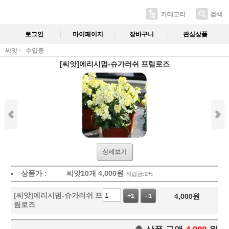
카테고리
검색
로그인
마이페이지
장바구니
관심상품
씨앗
수입종
[씨앗]에리시멈-슈가러쉬 프림로즈
상세보기
상품가 :
씨앗10개
4,000
원
적립금:2%
[씨앗]에리시멈-슈가러쉬 프
4,000
원
+1
-1
림로즈