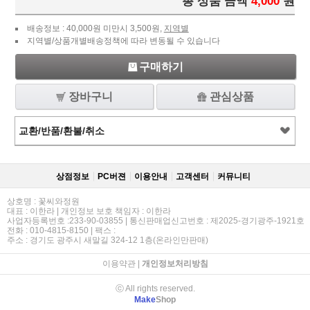
총 상품 금액
4,000
원
배송정보 : 40,000원 미만시 3,500원,
지역별
지역별/상품개별배송정책에 따라 변동될 수 있습니다
구매하기
장바구니
관심상품
교환/반품/환불/취소
상점정보
PC버젼
이용안내
고객센터
커뮤니티
상호명 : 꽃씨와정원
대표 : 이한라 | 개인정보 보호 책임자 : 이한라
사업자등록번호 :233-90-03855 | 통신판매업신고번호 : 제2025-경기광주-1921호
전화 : 010-4815-8150 | 팩스 :
주소 : 경기도 광주시 새말길 324-12 1층(온라인만판매)
이용약관
|
개인정보처리방침
ⓒ All rights reserved.
Make
Shop