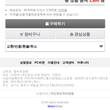
총 상품 금액
1,800
원
배송정보 : 40,000원 미만시 3,500원,
지역별
지역별/상품개별배송정책에 따라 변동될 수 있습니다
구매하기
장바구니
관심상품
교환/반품/환불/취소
상점정보
PC버젼
이용안내
고객센터
커뮤니티
상호명 : 꽃씨와정원
대표 : 이한라 | 개인정보 보호 책임자 : 이한라
사업자등록번호 :233-90-03855 | 통신판매업신고번호 : 제2025-경기광주-1921호
전화 : 010-4815-8150 | 팩스 :
주소 : 경기도 광주시 새말길 324-12 1층(온라인만판매)
이용약관
|
개인정보처리방침
ⓒ All rights reserved.
Make
Shop