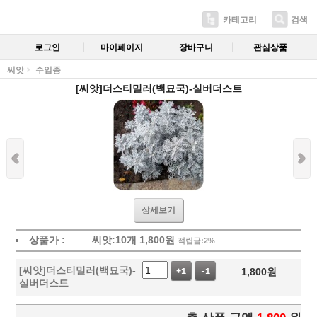
카테고리
검색
로그인
마이페이지
장바구니
관심상품
씨앗
수입종
[씨앗]더스티밀러(백묘국)-실버더스트
상세보기
상품가 :
씨앗:10개
1,800
원
적립금:2%
[씨앗]더스티밀러(백묘국)-
1,800
원
+1
-1
실버더스트