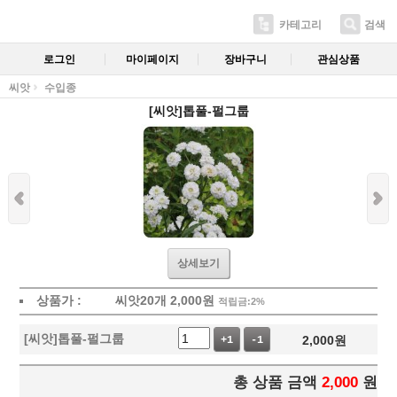
카테고리
검색
로그인
마이페이지
장바구니
관심상품
씨앗
수입종
[씨앗]톱풀-펄그룹
상세보기
상품가 :
씨앗20개
2,000
원
적립금:2%
[씨앗]톱풀-펄그룹
2,000
원
+1
-1
총 상품 금액
2,000
원