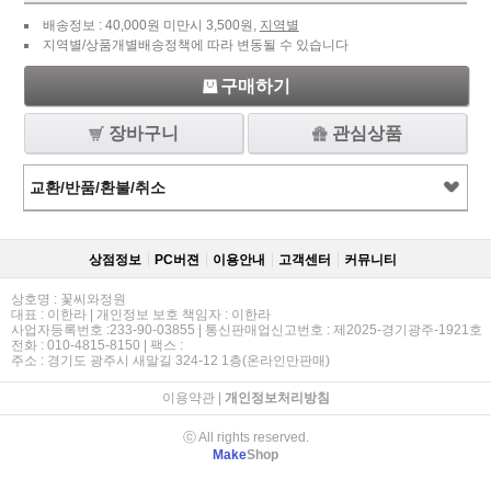
배송정보 : 40,000원 미만시 3,500원,
지역별
지역별/상품개별배송정책에 따라 변동될 수 있습니다
구매하기
장바구니
관심상품
교환/반품/환불/취소
상점정보
PC버젼
이용안내
고객센터
커뮤니티
상호명 : 꽃씨와정원
대표 : 이한라 | 개인정보 보호 책임자 : 이한라
사업자등록번호 :233-90-03855 | 통신판매업신고번호 : 제2025-경기광주-1921호
전화 : 010-4815-8150 | 팩스 :
주소 : 경기도 광주시 새말길 324-12 1층(온라인만판매)
이용약관
|
개인정보처리방침
ⓒ All rights reserved.
Make
Shop