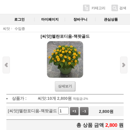
카테고리
검색
로그인
마이페이지
장바구니
관심상품
씨앗
수입종
[씨앗]멜란포디움-잭팟골드
상세보기
상품가 :
씨앗:10개
2,800
원
적립금:2%
[씨앗]멜란포디움-잭팟골드
2,800
원
+1
-1
총 상품 금액
2,800
원