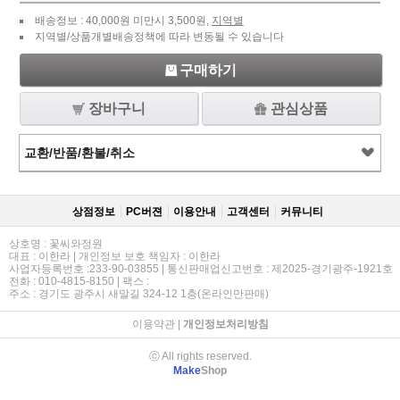
배송정보 : 40,000원 미만시 3,500원,
지역별
지역별/상품개별배송정책에 따라 변동될 수 있습니다
구매하기
장바구니
관심상품
교환/반품/환불/취소
상점정보
PC버젼
이용안내
고객센터
커뮤니티
상호명 : 꽃씨와정원
대표 : 이한라 | 개인정보 보호 책임자 : 이한라
사업자등록번호 :233-90-03855 | 통신판매업신고번호 : 제2025-경기광주-1921호
전화 : 010-4815-8150 | 팩스 :
주소 : 경기도 광주시 새말길 324-12 1층(온라인만판매)
이용약관
|
개인정보처리방침
ⓒ All rights reserved.
Make
Shop