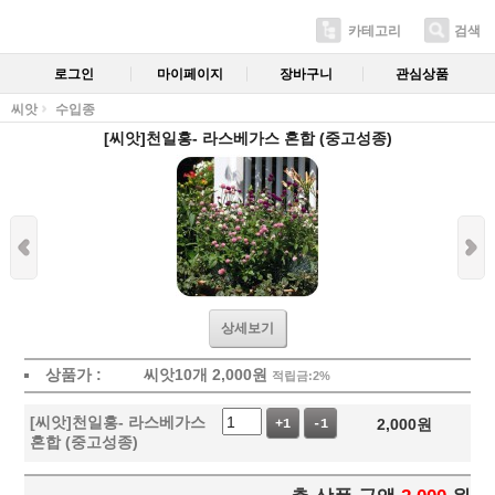
카테고리
검색
로그인
마이페이지
장바구니
관심상품
씨앗
수입종
[씨앗]천일홍- 라스베가스 혼합 (중고성종)
상세보기
상품가 :
씨앗10개
2,000
원
적립금:2%
[씨앗]천일홍- 라스베가스
2,000
원
+1
-1
혼합 (중고성종)