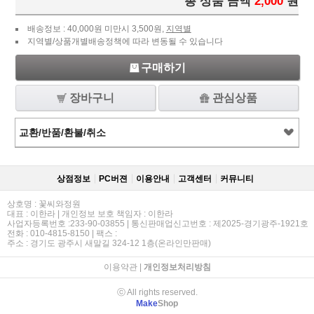
총 상품 금액
2,000
원
배송정보 : 40,000원 미만시 3,500원,
지역별
지역별/상품개별배송정책에 따라 변동될 수 있습니다
구매하기
장바구니
관심상품
교환/반품/환불/취소
상점정보
PC버젼
이용안내
고객센터
커뮤니티
상호명 : 꽃씨와정원
대표 : 이한라 | 개인정보 보호 책임자 : 이한라
사업자등록번호 :233-90-03855 | 통신판매업신고번호 : 제2025-경기광주-1921호
전화 : 010-4815-8150 | 팩스 :
주소 : 경기도 광주시 새말길 324-12 1층(온라인만판매)
이용약관
|
개인정보처리방침
ⓒ All rights reserved.
Make
Shop