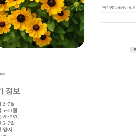
[씨앗]루드베키아-토
ail
기 정보
:2~7월
5~11월
20~25℃
:5~7일
:양지
0cm