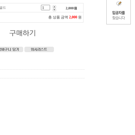
토골드
2,000
원
총 상품 금액
2,000
원