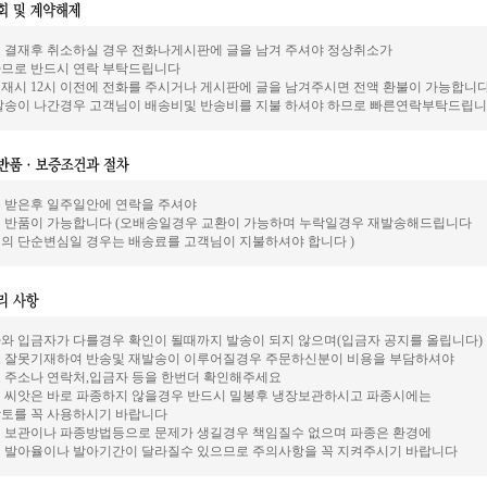
 결재후 취소하실 경우 전화나게시판에 글을 남겨 주셔야 정상취소가
므로 반드시 연락 부탁드립니다
재시 12시 이전에 전화를 주시거나 게시판에 글을 남겨주시면 전액 환불이 가능합니
발송이 나간경우 고객님이 배송비및 반송비를 지불 하셔야 하므로 빠른연락부탁드립니
 받은후 일주일안에 연락을 주셔야
 반품이 가능합니다 (오배송일경우 교환이 가능하며 누락일경우 재발송해드립니다
의 단순변심일 경우는 배송료를 고객님이 지불하셔야 합니다 )
와 입금자가 다를경우 확인이 될때까지 발송이 되지 않으며(입금자 공지를 올립니다)
 잘못기재하여 반송및 재발송이 이루어질경우 주문하신분이 비용을 부담하셔야
 주소나 연락처,입금자 등을 한번더 확인해주세요
 씨앗은 바로 파종하지 않을경우 반드시 밀봉후 냉장보관하시고 파종시에는
토를 꼭 사용하시기 바랍니다
 보관이나 파종방법등으로 문제가 생길경우 책임질수 없으며 파종은 환경에
 발아율이나 발아기간이 달라질수 있으므로 주의사항을 꼭 지켜주시기 바랍니다