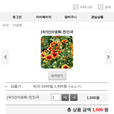
카테고리
검색
로그인
마이페이지
장바구니
관심상품
씨앗
야생종
[씨앗]야생화-천인국
상세보기
상품가 :
씨앗:1000립
1,500
원
적립금:2%
[씨앗]야생화-천인국
1,500
원
+1
-1
총 상품 금액
1,500
원