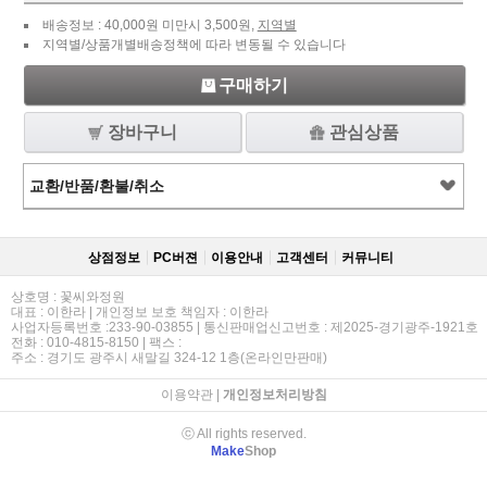
배송정보 : 40,000원 미만시 3,500원,
지역별
지역별/상품개별배송정책에 따라 변동될 수 있습니다
구매하기
장바구니
관심상품
교환/반품/환불/취소
상점정보
PC버젼
이용안내
고객센터
커뮤니티
상호명 : 꽃씨와정원
대표 : 이한라 | 개인정보 보호 책임자 : 이한라
사업자등록번호 :233-90-03855 | 통신판매업신고번호 : 제2025-경기광주-1921호
전화 : 010-4815-8150 | 팩스 :
주소 : 경기도 광주시 새말길 324-12 1층(온라인만판매)
이용약관
|
개인정보처리방침
ⓒ All rights reserved.
Make
Shop