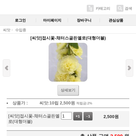
카테고리
검색
로그인
마이페이지
장바구니
관심상품
씨앗
수입종
[씨앗]접시꽃-채터스골든옐로(대형더블)
상세보기
상품가 :
씨앗:10립
2,500
원
적립금:2%
[씨앗]접시꽃-채터스골든옐
2,500
원
+1
-1
로(대형더블)