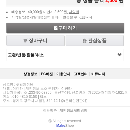
총 상품 금액
2,500
원
배송정보 : 40,000원 미만시 3,500원,
지역별
지역별/상품개별배송정책에 따라 변동될 수 있습니다
구매하기
장바구니
관심상품
교환/반품/환불/취소
상점정보
PC버젼
이용안내
고객센터
커뮤니티
상호명 : 꽃씨와정원
대표 : 이한라 | 개인정보 보호 책임자 : 이한라
사업자등록번호 :233-90-03855 | 통신판매업신고번호 : 제2025-경기광주-1921호
전화 : 010-4815-8150 | 팩스 :
주소 : 경기도 광주시 새말길 324-12 1층(온라인만판매)
이용약관
|
개인정보처리방침
ⓒ All rights reserved.
Make
Shop