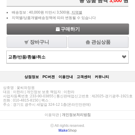
총 상품 금액
3,000
원
배송정보 : 40,000원 미만시 3,500원,
지역별
지역별/상품개별배송정책에 따라 변동될 수 있습니다
구매하기
장바구니
관심상품
교환/반품/환불/취소
상점정보
PC버젼
이용안내
고객센터
커뮤니티
상호명 : 꽃씨와정원
대표 : 이한라 | 개인정보 보호 책임자 : 이한라
사업자등록번호 :233-90-03855 | 통신판매업신고번호 : 제2025-경기광주-1921호
전화 : 010-4815-8150 | 팩스 :
주소 : 경기도 광주시 새말길 324-12 1층(온라인만판매)
이용약관
|
개인정보처리방침
ⓒ All rights reserved.
Make
Shop