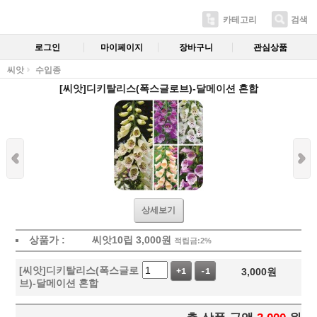
카테고리
검색
로그인
마이페이지
장바구니
관심상품
씨앗
수입종
[씨앗]디키탈리스(폭스글로브)-달메이션 혼합
상세보기
상품가 :
씨앗10립
3,000
원
적립금:2%
[씨앗]디키탈리스(폭스글로
3,000
원
+1
-1
브)-달메이션 혼합