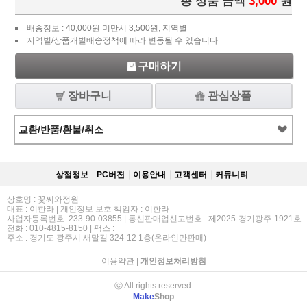
총 상품 금액
3,000
원
배송정보 : 40,000원 미만시 3,500원,
지역별
지역별/상품개별배송정책에 따라 변동될 수 있습니다
구매하기
장바구니
관심상품
교환/반품/환불/취소
상점정보
PC버젼
이용안내
고객센터
커뮤니티
상호명 : 꽃씨와정원
대표 : 이한라 | 개인정보 보호 책임자 : 이한라
사업자등록번호 :233-90-03855 | 통신판매업신고번호 : 제2025-경기광주-1921호
전화 : 010-4815-8150 | 팩스 :
주소 : 경기도 광주시 새말길 324-12 1층(온라인만판매)
이용약관
|
개인정보처리방침
ⓒ All rights reserved.
Make
Shop