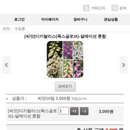
카테고리
검색
로그인
마이페이지
장바구니
관심상품
씨앗
수입종
[씨앗]디키탈리스(폭스글로브)-달메이션 혼합
상세보기
상품가 :
씨앗10립
3,000
원
적립금:2%
[씨앗]디키탈리스(폭스글로
3,000
원
+1
-1
브)-달메이션 혼합