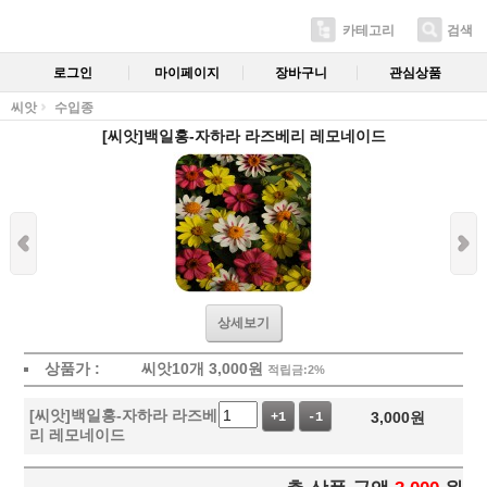
카테고리
검색
로그인
마이페이지
장바구니
관심상품
씨앗
수입종
[씨앗]백일홍-자하라 라즈베리 레모네이드
상세보기
상품가 :
씨앗10개
3,000
원
적립금:2%
[씨앗]백일홍-자하라 라즈베
3,000
원
+1
-1
리 레모네이드