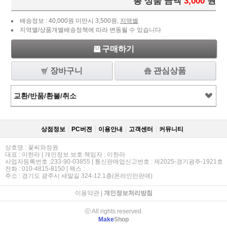
총 상품 금액
3,000
원
배송정보 : 40,000원 미만시 3,500원,
지역별
지역별/상품개별배송정책에 따라 변동될 수 있습니다
구매하기
장바구니
관심상품
교환/반품/환불/취소
상점정보
PC버젼
이용안내
고객센터
커뮤니티
상호명 : 꽃씨와정원
대표 : 이한라 | 개인정보 보호 책임자 : 이한라
사업자등록번호 :233-90-03855 | 통신판매업신고번호 : 제2025-경기광주-1921호
전화 : 010-4815-8150 | 팩스 :
주소 : 경기도 광주시 새말길 324-12 1층(온라인만판매)
이용약관
|
개인정보처리방침
ⓒ All rights reserved.
Make
Shop