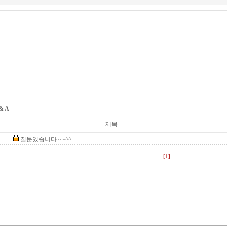
 & A
제목
질문있습니다 ~~^^
[1]