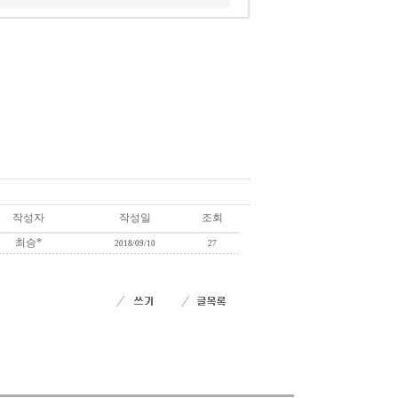
작성자
작성일
조회
최승*
2018/09/10
27