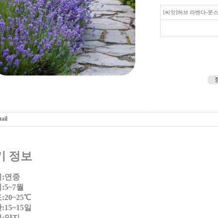
[씨앗]허브 라벤다-문
ail
기 정보
:연중
:5~7월
20~25℃
15~15일
:양지