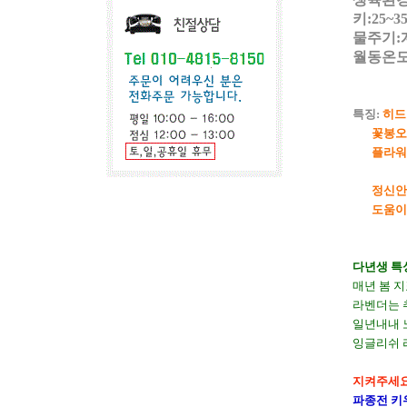
키:25
물주기:
월동온도
특징:
히드
꽃봉오
플라워,
정신안
도움이되며
다년생 특
매년 봄 
라벤더는 
일년내내 
잉글리쉬 
지켜주세요!
파종전 키