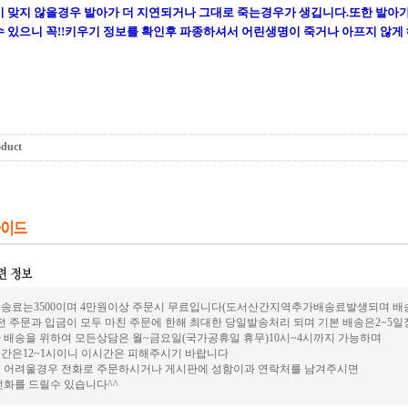
 맞지 않을경우 발아가 더 지연되거나 그대로 죽는경우가 생깁니다.또한 발아
 있으니 꼭!!키우기 정보를 확인후 파종하셔서 어린생명이 죽거나 아프지 않게
oduct
송료는3500이며 4만원이상 주문시 무료입니다(도서산간지역추가배송료발생되며 배송은
전 주문과 입금이 모두 마친 주문에 한해 최대한 당일발송처리 되며 기본 배송은2~5
 배송을 위하여 모든상담은 월~금요일(국가공휴일 휴무)10시~4시까지 가능하며
간은12~1시이니 이시간은 피해주시기 바랍니다
 어려울경우 전화로 주문하시거나 게시판에 성함이과 연락처를 남겨주시면
전화를 드릴수 있습니다^^