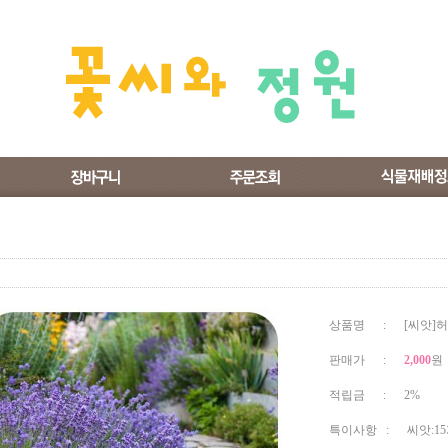
상품명 : [씨앗]허
판매가 :
2,000
원
적립금 : 2%
특이사항 : 씨앗:1