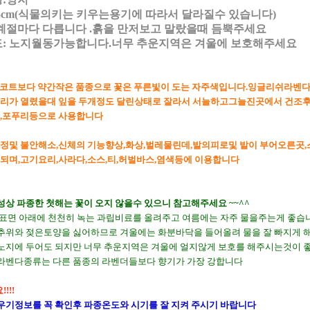
~35cm(식물의키는 키우는용기에 따라서 달라질수 있습니다)
계절마다 다릅니다 .흙을 만저보고 말랐을때 듬뿍주세요
: 노지월동가능합니다.너무 추운지역은 겨울에 보호해주세요
코트보다 약간작은 품종으로 꽃은 푸른빛이 도는 자주색입니다.잉글리쉬라벤
리가 열렸을대 잎을 두개정도 달린상태로 잘라서 서늘하고그늘진곳에서 건조후
포푸리등으로 사용합니다
정및 불안해소,신체의 기능향상,화상,벌레물린데,발의피로및 발이 부어오른곳
,고기요리,사라다,소스,티,허벌바스,염색등에 이용합니다
성상 파종한 첫해는 꽃이 오지 않을수 있으니 참고해주세요 ~~^^
지표면 아래에 천천히 녹는 과립비료를 올려주고 여름에는 자주 물을주는게 좋습
추위와 젖은토양을 싫어하므로 겨울에는 화분바닥을 들어올려 물을 잘 빠지게 
노지에 두어도 되지만 너무 추운지역은 겨울에 얼지않게 보호를 해주시는것이 
라벤다종류는 다른 품종의 라벤더들보다 향기가 가장 강합니다
!!!
우기정보를 꼭 확인후 파종온도와 시기를 잘 지켜 주시기 바랍니다