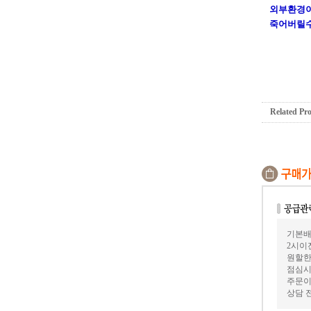
외부환경이
죽어버릴수
Related Pr
기본배
2시이
원할한
점심시
주문이
상담 