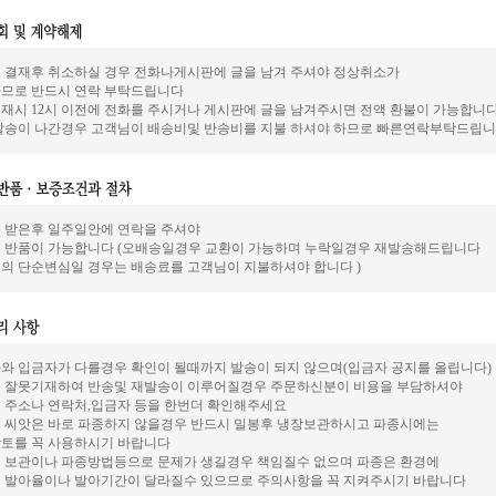
 결재후 취소하실 경우 전화나게시판에 글을 남겨 주셔야 정상취소가
므로 반드시 연락 부탁드립니다
재시 12시 이전에 전화를 주시거나 게시판에 글을 남겨주시면 전액 환불이 가능합니
발송이 나간경우 고객님이 배송비및 반송비를 지불 하셔야 하므로 빠른연락부탁드립니
 받은후 일주일안에 연락을 주셔야
 반품이 가능합니다 (오배송일경우 교환이 가능하며 누락일경우 재발송해드립니다
의 단순변심일 경우는 배송료를 고객님이 지불하셔야 합니다 )
와 입금자가 다를경우 확인이 될때까지 발송이 되지 않으며(입금자 공지를 올립니다)
 잘못기재하여 반송및 재발송이 이루어질경우 주문하신분이 비용을 부담하셔야
 주소나 연락처,입금자 등을 한번더 확인해주세요
 씨앗은 바로 파종하지 않을경우 반드시 밀봉후 냉장보관하시고 파종시에는
토를 꼭 사용하시기 바랍니다
 보관이나 파종방법등으로 문제가 생길경우 책임질수 없으며 파종은 환경에
 발아율이나 발아기간이 달라질수 있으므로 주의사항을 꼭 지켜주시기 바랍니다