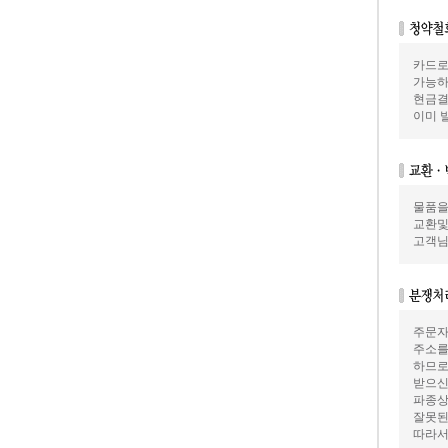
카드로
가능하
현금결
이미 
물품을
교환및
고객님
주문자
주소를
하므로
받으신
파종상
잘못된
따라서