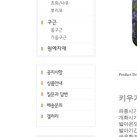
Product Det
키우
파종시기
개화시기
발아온도:
발아기간:
생육환경