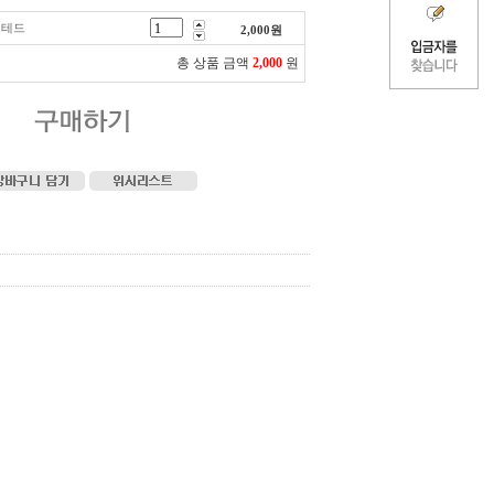
스테드
2,000
원
총 상품 금액
2,000
원