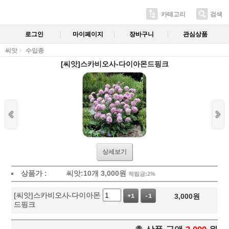
카테고리
검색
로그인
마이페이지
장바구니
관심상품
씨앗
수입종
[씨앗]스카비오사-다이아몬드핑크
상세보기
상품가 :
씨앗:10개
3,000
원
적립금:2%
[씨앗]스카비오사-다이아몬
3,000
원
+1
-1
드핑크