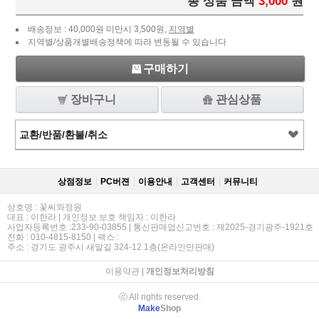
총 상품 금액
3,000
원
배송정보 : 40,000원 미만시 3,500원,
지역별
지역별/상품개별배송정책에 따라 변동될 수 있습니다
구매하기
장바구니
관심상품
교환/반품/환불/취소
상점정보
PC버젼
이용안내
고객센터
커뮤니티
상호명 : 꽃씨와정원
대표 : 이한라 | 개인정보 보호 책임자 : 이한라
사업자등록번호 :233-90-03855 | 통신판매업신고번호 : 제2025-경기광주-1921호
전화 : 010-4815-8150 | 팩스 :
주소 : 경기도 광주시 새말길 324-12 1층(온라인만판매)
이용약관
|
개인정보처리방침
ⓒ All rights reserved.
Make
Shop